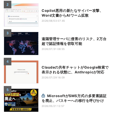
Copilot悪用の新たなサイバー攻撃、
Word文書からAIワーム拡散
2026/08/03 07:45
遠隔管理サーバに侵害のリスク、2万台
超で認証情報を窃取可能
2026/07/31 08:55
Claudeの共有チャットがGoogle検索で
表示される状態に、Anthropicが対応
2026/07/29 16:09
MicrosoftがSMS方式の多要素認証
を廃止、パスキーへの移行を呼びかけ
2026/05/21 12:57