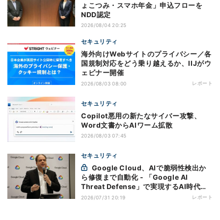
ょこつみ・スマホ年金」申込フローを
NDD認定
2026/08/04 20:25
セキュリティ
海外向けWebサイトのプライバシー／各
国規制対応をどう乗り越えるか、IIJがウ
ェビナー開催
レポート
2026/08/03 08:00
セキュリティ
Copilot悪用の新たなサイバー攻撃、
Word文書からAIワーム拡散
2026/08/03 07:45
セキュリティ
Google Cloud、AIで脆弱性検出か
ら修復まで自動化 - 「Google AI
Threat Defense」で実現するAI時代の
防御戦略
レポート
2026/07/31 20:19