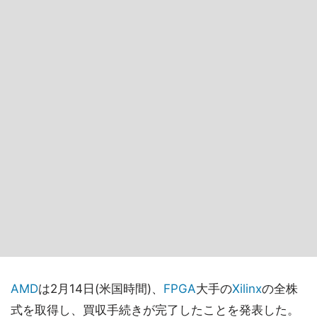
AMD
は2月14日(米国時間)、
FPGA
大手の
Xilinx
の全株
式を取得し、買収手続きが完了したことを発表した。