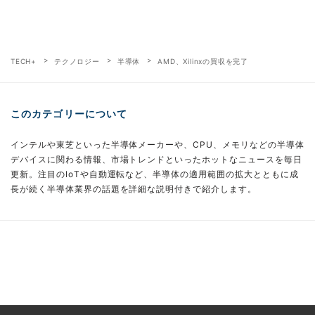
TECH+
テクノロジー
半導体
AMD、Xilinxの買収を完了
このカテゴリーについて
インテルや東芝といった半導体メーカーや、CPU、メモリなどの半導体
デバイスに関わる情報、市場トレンドといったホットなニュースを毎日
更新。注目のIoTや自動運転など、半導体の適用範囲の拡大とともに成
長が続く半導体業界の話題を詳細な説明付きで紹介します。