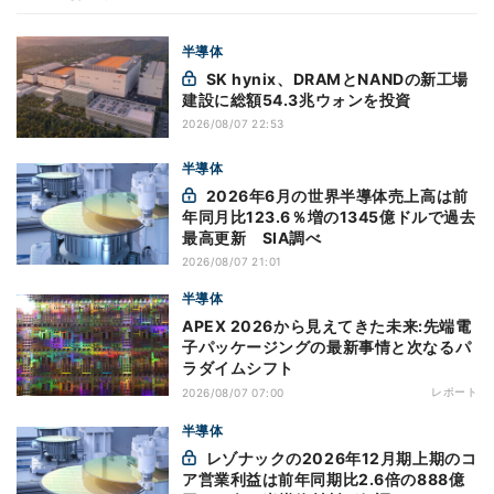
半導体
SK hynix、DRAMとNANDの新工場
建設に総額54.3兆ウォンを投資
2026/08/07 22:53
半導体
2026年6月の世界半導体売上高は前
年同月比123.6％増の1345億ドルで過去
最高更新 SIA調べ
2026/08/07 21:01
半導体
APEX 2026から見えてきた未来:先端電
子パッケージングの最新事情と次なるパ
ラダイムシフト
レポート
2026/08/07 07:00
半導体
レゾナックの2026年12月期上期のコ
ア営業利益は前年同期比2.6倍の888億