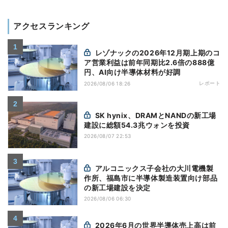
アクセスランキング
レゾナックの2026年12月期上期のコ
ア営業利益は前年同期比2.6倍の888億
円、AI向け半導体材料が好調
レポート
2026/08/06 18:26
SK hynix、DRAMとNANDの新工場
建設に総額54.3兆ウォンを投資
2026/08/07 22:53
アルコニックス子会社の大川電機製
作所、福島市に半導体製造装置向け部品
の新工場建設を決定
2026/08/06 06:30
2026年6月の世界半導体売上高は前