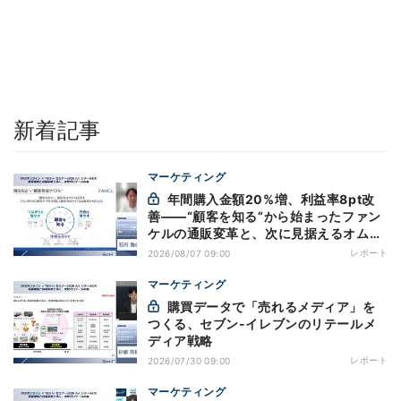
新着記事
マーケティング
年間購入金額20%増、利益率8pt改
善——“顧客を知る”から始まったファン
ケルの通販変革と、次に見据えるオムニ
チャネル
レポート
2026/08/07 09:00
マーケティング
購買データで「売れるメディア」を
つくる、セブン-イレブンのリテールメ
ディア戦略
レポート
2026/07/30 09:00
マーケティング