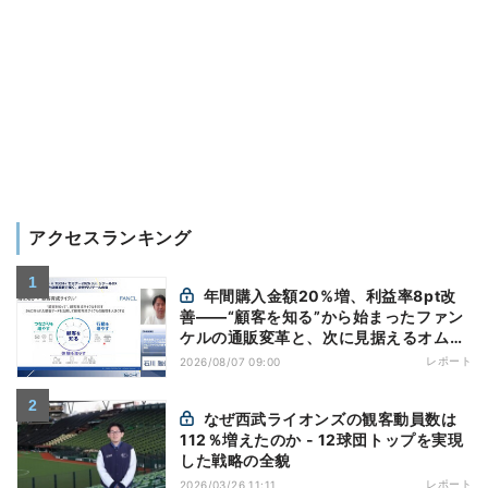
アクセスランキング
年間購入金額20%増、利益率8pt改
善——“顧客を知る”から始まったファン
ケルの通販変革と、次に見据えるオムニ
チャネル
レポート
2026/08/07 09:00
なぜ西武ライオンズの観客動員数は
112％増えたのか - 12球団トップを実現
した戦略の全貌
レポート
2026/03/26 11:11