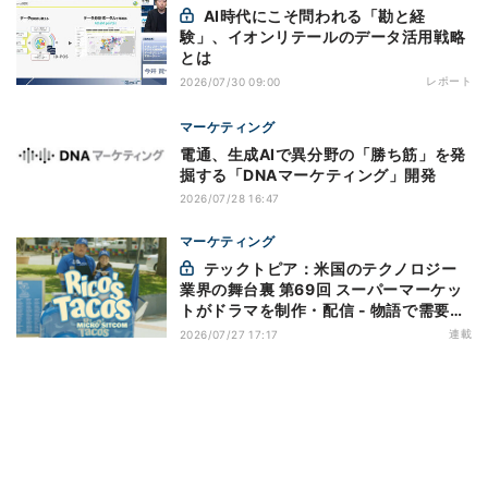
AI時代にこそ問われる「勘と経
験」、イオンリテールのデータ活用戦略
とは
レポート
2026/07/30 09:00
マーケティング
電通、生成AIで異分野の「勝ち筋」を発
掘する「DNAマーケティング」開発
2026/07/28 16:47
マーケティング
テックトピア：米国のテクノロジー
業界の舞台裏 第69回 スーパーマーケッ
トがドラマを制作・配信 - 物語で需要を
演出する小売メディア
連載
2026/07/27 17:17