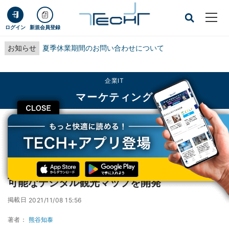
ログイン
新規会員登録
お知らせ
夏季休業期間のお問い合わせについて
企業IT
マーケティング
CLOSE
TECH+
企業IT
マーケティング
DNP、SNSと連動して最新の観光情報を提供可能なデジタル観光マップを開発
DNP、SNSと連動して最新の観光情報を提供
可能なデジタル観光マップを開発
掲載日
2021/11/08 15:56
著者：
熊谷知泰