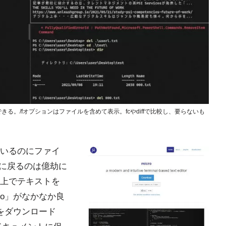
きる。/fオプションはファイルを含めて表示。fcやdiffで比較し、要らないも
いるのにファイ
face)に戻るのは億劫に
ン上でテキストを
ro」がなかなか良
ルをダウンロード