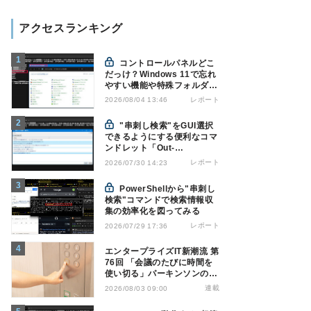
アクセスランキング
コントロールパネルどこ
だっけ？Windows 11で忘れ
やすい機能や特殊フォルダを
PowerShellでローカルブッ
レポート
2026/08/04 13:46
クマーク化
"串刺し検索"をGUI選択
できるようにする便利なコマ
ンドレット「Out-
GridView」を使う
レポート
2026/07/30 14:23
PowerShellから"串刺し
検索"コマンドで検索情報収
集の効率化を図ってみる
レポート
2026/07/29 17:36
エンタープライズIT新潮流 第
76回 「会議のたびに時間を
使い切る」パーキンソンの法
則を打破する処方箋
連載
2026/08/03 09:00