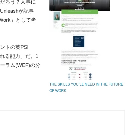
だろう？人事に
leashが記事
re of Work」として考
トの英PSI
められる能力」だ。1
ラム(WEF)の分
THE SKILLS YOU’LL NEED IN THE FUTURE
OF WORK