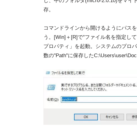
し、中のフォルダ(micro-2.0.10)を
存。
コマンドラインから開けるようにパスを
う。[Win]＋[R]で"ファイル名を指定し
プロパティ」を起動。システムのプロパ
数の"Path"に保存したC:\Users\user\Do