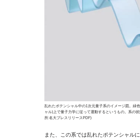
乱れたポテンシャル中の1次元量子系のイメージ図。緑
ャル)上で量子力学に従って運動するというもの。系の状
所:名大プレスリリースPDF)
また、この系では乱れたポテンシャルに