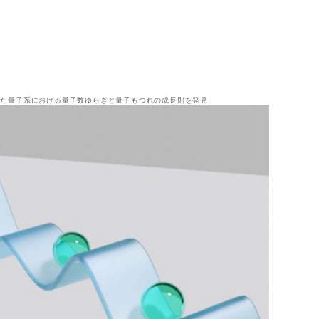
れた量子系における量子数ゆらぎと量子もつれの成長則を発見