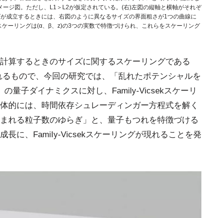
メージ図。ただし、L1＞L2が仮定されている。(右)左図の縦軸と横軸がそれぞ
ケーリングが成立するときには、右図のように異なるサイズの界面粗さが1つの曲線に
ケーリングは(α、β、z)の3つの実数で特徴づけられ、これらをスケーリング
計算するときのサイズに関するスケーリングである
」と呼ばれるもので、今回の研究では、「乱れたポテンシャルを
子ダイナミクスに対し、Family-Vicsekスケーリ
体的には、時間依存シュレーディンガー方程式を解く
まれる粒子数のゆらぎ」と、量子もつれを特徴づける
に、FamiIy-Vicsekスケーリングが現れることを発