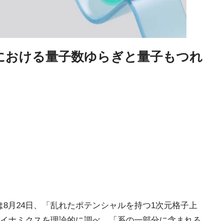
における量子数ゆらぎと量子もつれ
)は8月24日、「乱れたポテンシャルを持つ1次元格子上
イナミクスを理論的に調べ、「系の一部分に含まれる