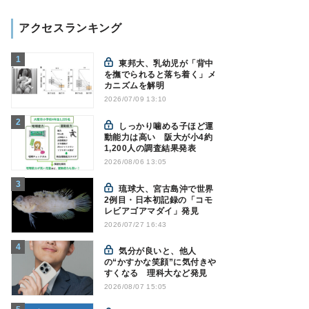
アクセスランキング
東邦大、乳幼児が「背中
を撫でられると落ち着く」メ
カニズムを解明
2026/07/09 13:10
しっかり噛める子ほど運
動能力は高い 阪大が小4約
1,200人の調査結果発表
2026/08/06 13:05
琉球大、宮古島沖で世界
2例目・日本初記録の「コモ
レビアゴアマダイ」発見
2026/07/27 16:43
気分が良いと、他人
の“かすかな笑顔”に気付きや
すくなる 理科大など発見
2026/08/07 15:05