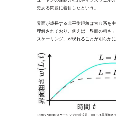
ュートンの運動方程式やマクスウェル方
史ある問題に着目したという。
界面が成長する非平衡現象は古典系を中
理解されており、例えば「界面の粗さ」
スケーリング」が現れることが明らかに
Family-Vicsekスケーリングの模式図。w(L,t)