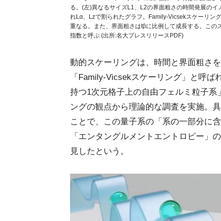
る。(左)異なるサイズL1、L2の界面粗さの時間発展のイ
れLα、Lzで割られたグラフ。Family-Vicsekス
重なる。また、界面粗さはtβに比例して成長する。このス
指数と呼ぶ (出所:名大プレスリリースPDF)
動的スケーリングは、時間と界面粗さを
「Family-Vicsekスケーリング
持つ1次元格子上の自由フェルミ粒子系」の量
ングの観点から理論的な調査を実施。具
ことで、この量子系の「系の一部分に含
「エンタングルメントエントロピー」の成長
見したという。