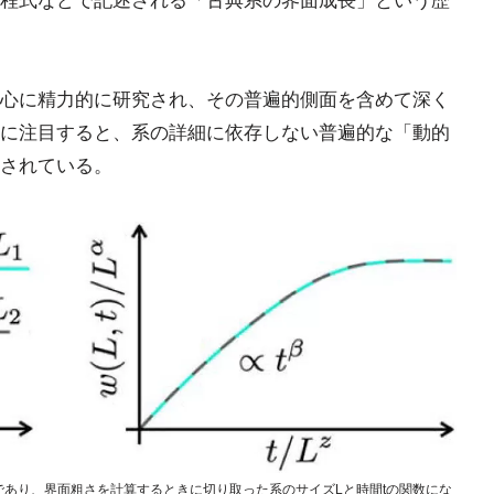
程式などで記述される「古典系の界面成長」という歴
心に精力的に研究され、その普遍的側面を含めて深く
に注目すると、系の詳細に依存しない普遍的な「動的
されている。
は界面粗さであり、界面粗さを計算するときに切り取った系のサイズLと時間tの関数にな