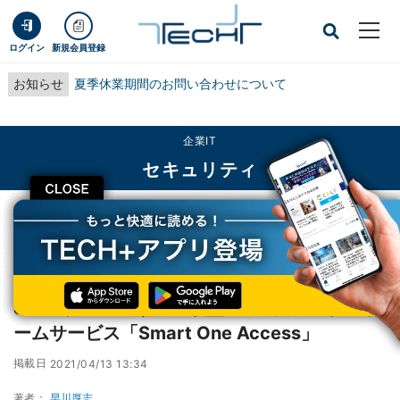
ログイン
新規会員登録
お知らせ
夏季休業期間のお問い合わせについて
企業IT
セキュリティ
CLOSE
TECH+
企業IT
セキュリティ
SCSK、フルマネージド型SASEプラットフォームサービス「Smart One
Access」
SCSK、フルマネージド型SASEプラットフォ
ームサービス「Smart One Access」
掲載日
2021/04/13 13:34
著者：
早川厚志