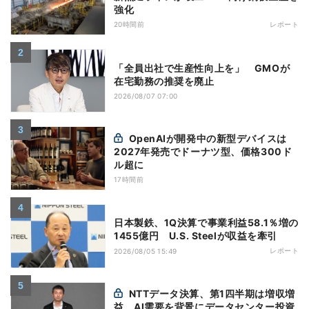
強化
20時間前
レポート
「全員出社で生産性向上を」 GMOが
在宅勤務の推奨を廃止
2026/08/07 07:00
OpenAIが開発中の新型デバイスは
2027年発売でドーナツ型、価格300ド
ル超に
17時間前
日本製鉄、1Q決算で事業利益58.1％増の
1455億円 U.S. Steelが収益を牽引
レポート
2026/08/05 15:49
NTTデータ決算、第1四半期は増収増
益 AI需要を背景にデータセンター投資