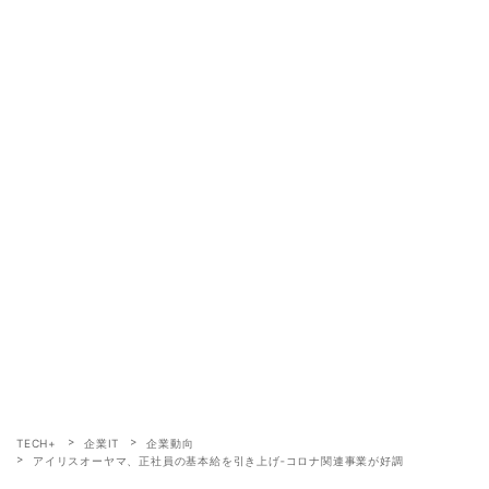
TECH+
企業IT
企業動向
アイリスオーヤマ、正社員の基本給を引き上げ‐コロナ関連事業が好調