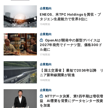
企業動向
ENEOS、米TPC Holdingsを買収 - ブ
タジエン生産能力で世界3位に
15時間前
企業動向
OpenAIが開発中の新型デバイスは
2027年発売でドーナツ型、価格300ド
ル超に
17時間前
企業動向
【 国土交通省 】最短で2036年以降 リ
ニア新幹線開業が前進
19時間前
企業動向
NTTデータ決算、第1四半期は増収増
益 AI需要を背景にデータセンター投資
を加速