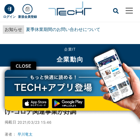
ログイン
新規会員登録
お知らせ
夏季休業期間のお問い合わせについて
企業IT
企業動向
CLOSE
TECH+
企業IT
企業動向
アイリスオーヤマ、正社員の基本給を引き上げ‐コロナ関連事業が好調
アイリスオーヤマ、正社員の基本給を引き上
げ‐コロナ関連事業が好調
掲載日
2021/03/23 15:46
著者：
早川竜太