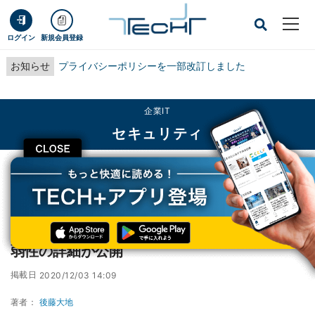
ログイン
新規会員登録
お知らせ
プライバシーポリシーを一部改訂しました
企業IT
セキュリティ
CLOSE
TECH+
企業IT
セキュリティ
AirDrop範囲のiPhoneを簡単に乗っ取れる脆弱性の詳細が公開
AirDrop範囲のiPhoneを簡単に乗っ取れる脆
弱性の詳細が公開
掲載日
2020/12/03 14:09
著者：
後藤大地