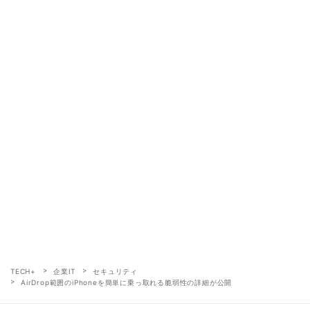
TECH+
企業IT
セキュリティ
AirDrop範囲のiPhoneを簡単に乗っ取れる脆弱性の詳細が公開