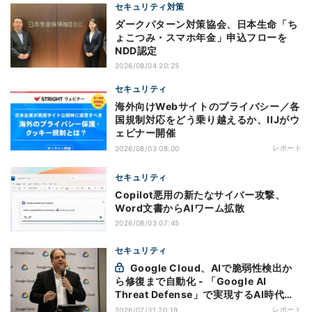
セキュリティ対策
ダークパターン対策協会、日本生命「ち
ょこつみ・スマホ年金」申込フローを
NDD認定
2026/08/04 20:25
セキュリティ
海外向けWebサイトのプライバシー／各
国規制対応をどう乗り越えるか、IIJがウ
ェビナー開催
レポート
2026/08/03 08:00
セキュリティ
Copilot悪用の新たなサイバー攻撃、
Word文書からAIワーム拡散
2026/08/03 07:45
セキュリティ
Google Cloud、AIで脆弱性検出か
ら修復まで自動化 - 「Google AI
Threat Defense」で実現するAI時代の
防御戦略
レポート
2026/07/31 20:19