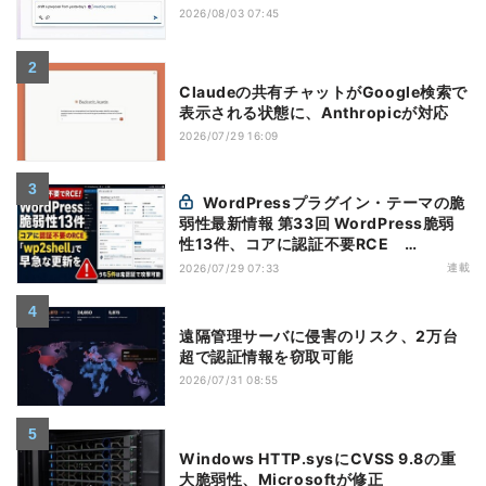
2026/08/03 07:45
Claudeの共有チャットがGoogle検索で
表示される状態に、Anthropicが対応
2026/07/29 16:09
WordPressプラグイン・テーマの脆
弱性最新情報 第33回 WordPress脆弱
性13件、コアに認証不要RCE
「wp2shell」で早急な更新を【7月16日
連載
2026/07/29 07:33
～7月22日】
遠隔管理サーバに侵害のリスク、2万台
超で認証情報を窃取可能
2026/07/31 08:55
Windows HTTP.sysにCVSS 9.8の重
大脆弱性、Microsoftが修正