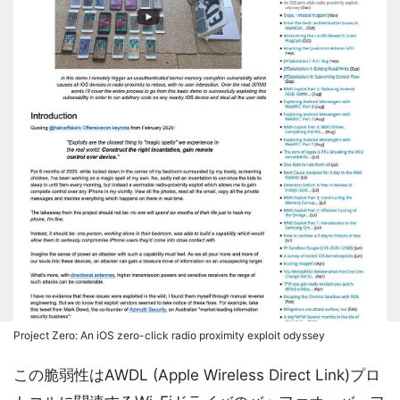
Project Zero: An iOS zero-click radio proximity exploit odyssey
この脆弱性はAWDL (Apple Wireless Direct Link)プロ