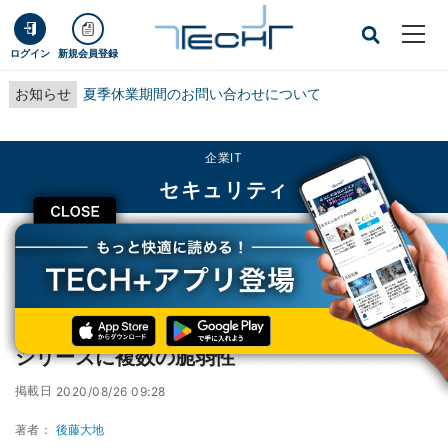
ログイン
新規会員登録
お知らせ
夏季休業期間のお問い合わせについて
企業IT
セキュリティ
CLOSE
TECH+
企業IT
セキュリティ
トレンドマイクロのInterScan Web Securityシリーズに複数の脆弱性
トレンドマイクロのInterScan Web Security
シリーズに複数の脆弱性
掲載日
2020/08/26 09:28
著者：
後藤大地