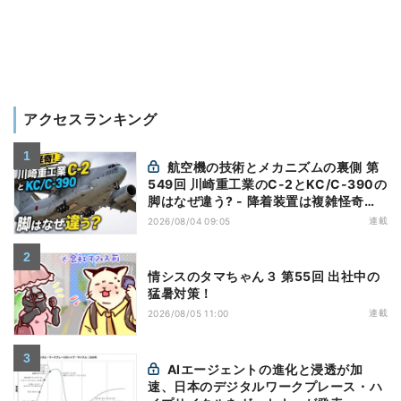
アクセスランキング
航空機の技術とメカニズムの裏側 第
549回 川崎重工業のC-2とKC/C-390の
脚はなぜ違う? - 降着装置は複雑怪奇
(5)|軍用輸送機(10)
連載
2026/08/04 09:05
情シスのタマちゃん３ 第55回 出社中の
猛暑対策！
連載
2026/08/05 11:00
AIエージェントの進化と浸透が加
速、日本のデジタルワークプレース・ハ