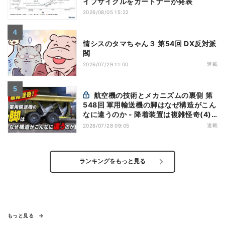
イプサイクルをガートナーが発表
2026/08/05 15:22
情シスのタマちゃん３ 第54回 DX反対派
閥
連載
2026/07/29 11:00
航空機の技術とメカニズムの裏側 第
548回 軍用輸送機の脚はなぜ構造がこん
なに違うのか - 降着装置は複雑怪奇(4)|
軍用輸送機(9)
連載
2026/07/28 09:05
ランキングをもっと見る
もっと見る