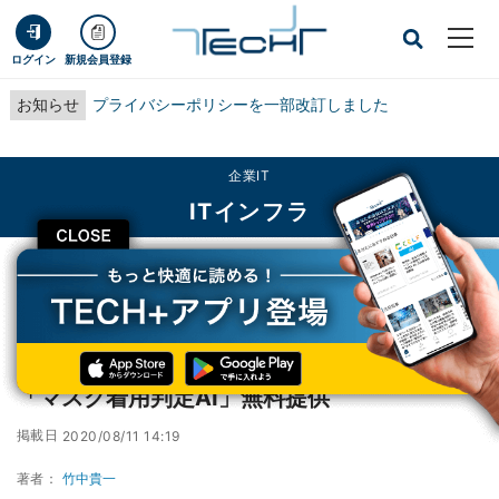
ログイン
新規会員登録
お知らせ
プライバシーポリシーを一部改訂しました
企業IT
ITインフラ
CLOSE
TECH+
企業IT
ITインフラ
ユーザーローカル、音声メッセージ機能付き「マスク着用判定AI」無料提供
ユーザーローカル、音声メッセージ機能付き
「マスク着用判定AI」無料提供
掲載日
2020/08/11 14:19
著者：
竹中貴一