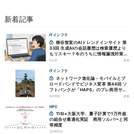
新着記事
ITインフラ
柳谷智宣のAIトレンドインサイト 第
33回 生成AIの会話履歴は検索履歴より
もリスキー？今のうちに情報漏洩対策を
万全にしておこう
8分前
連載
ITインフラ
ネットワーク進化論 - モバイルとブ
ロードバンドでビジネス変革 第44回 ソ
フトバンクが「HAPS」のプレ商用サー
ビス開始を表明、本格的な商用展開のめ
5時間前
連載
どは
HPC
TISI×大阪大学、量子計算で1万件超
の組合せ最適化実証 商用ソルバーと同
等精度
23時間前