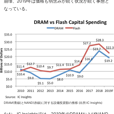
崩壊、2019年は価格も弱含みが続く状況が続く事態と
なっている。
DRAM(青線)とNAND(赤線)に対する設備投資額の推移 (出所:IC Insights)
なお、IC Insightsでは、2019年のDRAMおよびNAND