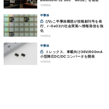
15時間前
半導体
びわこ半導体構想が技報創刊号を発
行、r-GeO2の社会実装へ情報発信を強
化
16時間前
半導体
トレックス、車載向け36V/600mA
小型降圧DC/DCコンバータを開発
16時間前