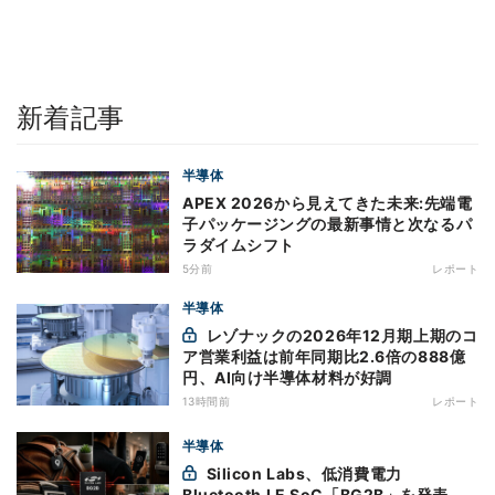
新着記事
半導体
APEX 2026から見えてきた未来:先端電
子パッケージングの最新事情と次なるパ
ラダイムシフト
5分前
レポート
半導体
レゾナックの2026年12月期上期のコ
ア営業利益は前年同期比2.6倍の888億
円、AI向け半導体材料が好調
13時間前
レポート
半導体
Silicon Labs、低消費電力
Bluetooth LE SoC「BG2B」を発表