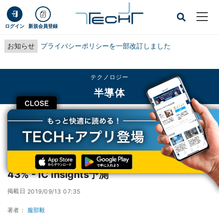
ログイン
新規会員登録
お知らせ
プライバシーポリシーを一部改訂しました
テクノロジー
半導体
CLOSE
TECH+
テクノロジー
半導体
2019年の半導体メモリへの設備投資は全体の43% - IC Insights予測
2019年の半導体メモリへの設備投資は全体の
43% - IC Insights予測
掲載日
2019/09/13 07:35
著者：
服部毅