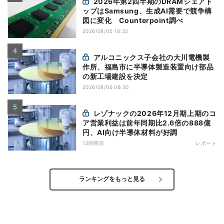
2026年第2四半期のDRAMシェアト
ップはSamsung、生成AI需要で競争構
図に変化 Counterpoint調べ
2026/08/05 18:32
アルコニックス子会社の大川電機製
作所、福島市に半導体製造装置向け部品
の新工場建設を決定
2026/08/06 06:30
レゾナックの2026年12月期上期のコ
ア営業利益は前年同期比2.6倍の888億
円、AI向け半導体材料が好調
13時間前
レポート
ランキングをもっと見る