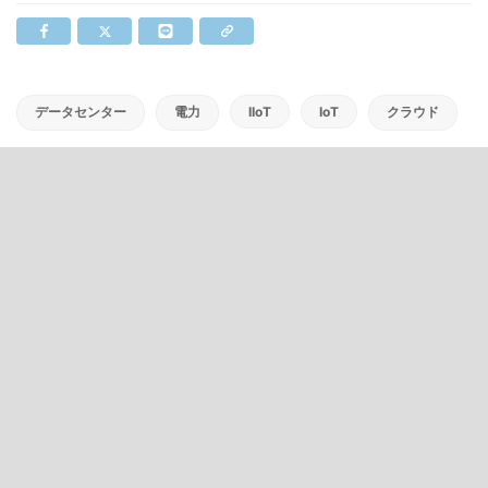
データセンター
電力
IIoT
IoT
クラウド