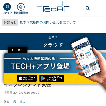
ログイン
新規会員登録
お知らせ
夏季休業期間のお問い合わせについて
企業IT
クラウド
CLOSE
TECH+
企業IT
クラウド
シュナイダーのセキュアパワー事業部に新バイスプレジデント就任
シュナイダーのセキュアパワー事業部に新バ
イスプレジデント就任
掲載日
2019/07/30 06:00
著者：
岩井 健太