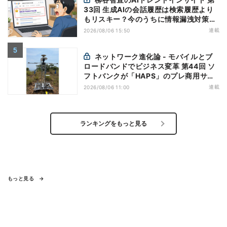
33回 生成AIの会話履歴は検索履歴より
もリスキー？今のうちに情報漏洩対策を
万全にしておこう
連載
2026/08/06 15:50
ネットワーク進化論 - モバイルとブ
ロードバンドでビジネス変革 第44回 ソ
フトバンクが「HAPS」のプレ商用サー
ビス開始を表明、本格的な商用展開のめ
連載
2026/08/06 11:00
どは
ランキングをもっと見る
もっと見る