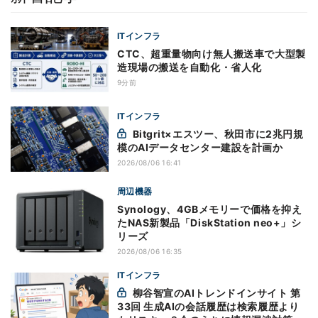
ITインフラ
CTC、超重量物向け無人搬送車で大型製
造現場の搬送を自動化・省人化
9分前
ITインフラ
Bitgrit×エスツー、秋田市に2兆円規
模のAIデータセンター建設を計画か
2026/08/06 16:41
周辺機器
Synology、4GBメモリーで価格を抑え
たNAS新製品「DiskStation neo+」シ
リーズ
2026/08/06 16:35
ITインフラ
柳谷智宣のAIトレンドインサイト 第
33回 生成AIの会話履歴は検索履歴より