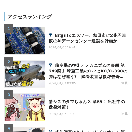
アクセスランキング
Bitgrit×エスツー、秋田市に2兆円規
模のAIデータセンター建設を計画か
2026/08/06 16:41
航空機の技術とメカニズムの裏側 第
549回 川崎重工業のC-2とKC/C-390の
脚はなぜ違う? - 降着装置は複雑怪奇
(5)|軍用輸送機(10)
連載
2026/08/04 09:05
情シスのタマちゃん３ 第55回 出社中の
猛暑対策！
連載
2026/08/05 11:00
柳谷智宣のAIトレンドインサイト 第