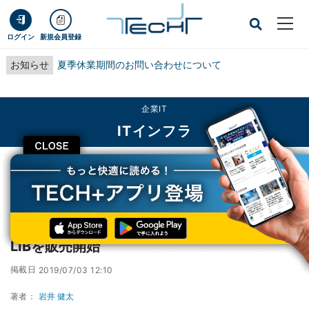
ログイン
新規会員登録
お知らせ
夏季休業期間のお問い合わせについて
企業IT
ITインフラ
CLOSE
TECH+
企業IT
ITインフラ
シュナイダー、DC向けモジュラー型UPS用LIBを販売開始
シュナイダー、DC向けモジュラー型UPS用
LIBを販売開始
掲載日
2019/07/03 12:10
著者：
岩井 健太