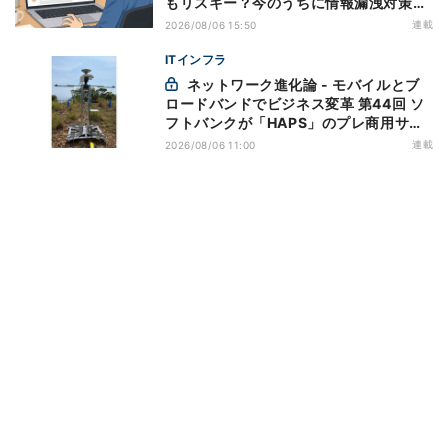
もリスキー？今のうちに情報漏洩対策を
万全にしておこう
連載
2026/08/06 15:50
ITインフラ
ネットワーク進化論 - モバイルとブ
ロードバンドでビジネス変革 第44回 ソ
フトバンクが「HAPS」のプレ商用サー
ビス開始を表明、本格的な商用展開のめ
連載
2026/08/06 11:00
どは