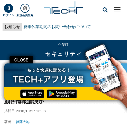
ログイン
新規会員登録
お知らせ
夏季休業期間のお問い合わせについて
企業IT
セキュリティ
CLOSE
TECH+
企業IT
セキュリティ
キャセイパシフィック航空、最大940万件の顧客情報漏洩か
キャセイパシフィック航空、最大940万件の
顧客情報漏洩か
掲載日
2018/10/27 16:38
著者：
後藤大地