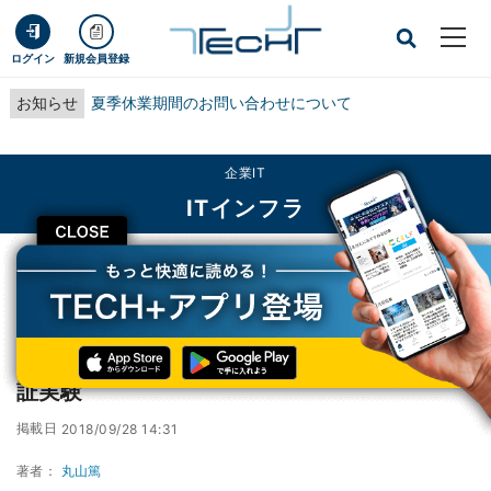
ログイン
新規会員登録
お知らせ
夏季休業期間のお問い合わせについて
企業IT
ITインフラ
CLOSE
TECH+
企業IT
ITインフラ
ソフトバンク、介護施設におけるPepperの実証実験
ソフトバンク、介護施設におけるPepperの実
証実験
掲載日
2018/09/28 14:31
著者：
丸山篤