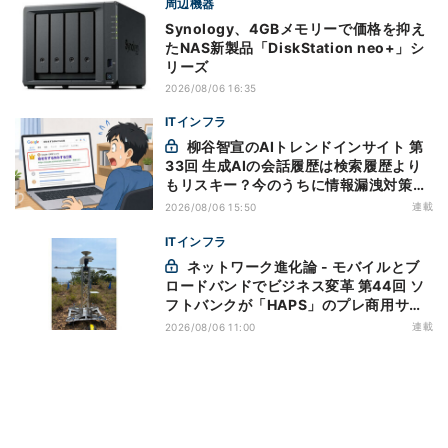
周辺機器
Synology、4GBメモリーで価格を抑え
たNAS新製品「DiskStation neo+」シ
リーズ
2026/08/06 16:35
ITインフラ
柳谷智宣のAIトレンドインサイト 第
33回 生成AIの会話履歴は検索履歴より
もリスキー？今のうちに情報漏洩対策を
万全にしておこう
連載
2026/08/06 15:50
ITインフラ
ネットワーク進化論 - モバイルとブ
ロードバンドでビジネス変革 第44回 ソ
フトバンクが「HAPS」のプレ商用サー
ビス開始を表明、本格的な商用展開のめ
連載
2026/08/06 11:00
どは