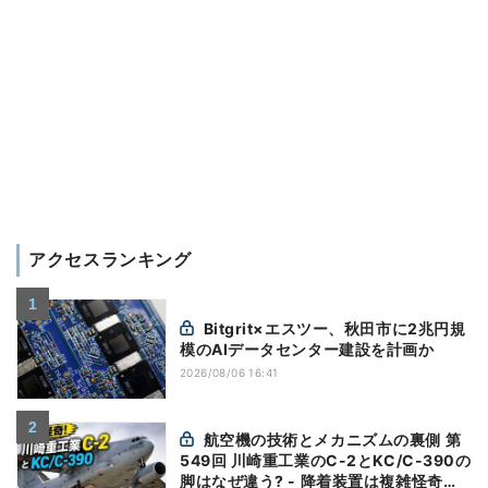
アクセスランキング
Bitgrit×エスツー、秋田市に2兆円規
模のAIデータセンター建設を計画か
2026/08/06 16:41
航空機の技術とメカニズムの裏側 第
549回 川崎重工業のC-2とKC/C-390の
脚はなぜ違う? - 降着装置は複雑怪奇