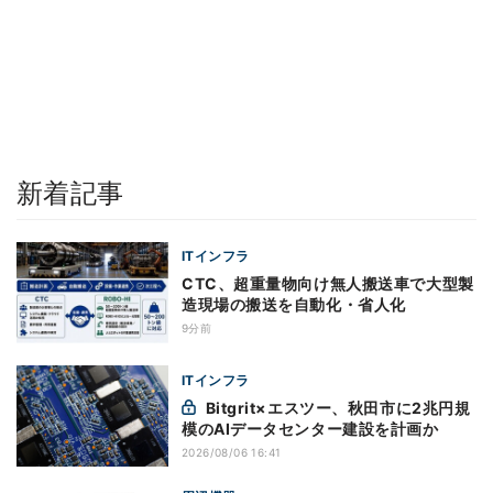
新着記事
ITインフラ
CTC、超重量物向け無人搬送車で大型製
造現場の搬送を自動化・省人化
9分前
ITインフラ
Bitgrit×エスツー、秋田市に2兆円規
模のAIデータセンター建設を計画か
2026/08/06 16:41