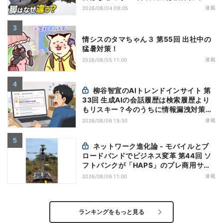
(5)|軍用輸送機(10)
連載
2026/08/04 09:05
情シスのタマちゃん３ 第55回 出社中の
猛暑対策！
連載
2026/08/05 11:00
柳谷智宣のAIトレンドインサイト 第
33回 生成AIの会話履歴は検索履歴より
もリスキー？今のうちに情報漏洩対策を
万全にしておこう
連載
2026/08/06 15:50
ネットワーク進化論 - モバイルとブ
ロードバンドでビジネス変革 第44回 ソ
フトバンクが「HAPS」のプレ商用サー
ビス開始を表明、本格的な商用展開のめ
連載
2026/08/06 11:00
どは
ランキングをもっと見る