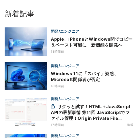
新着記事
開発/エンジニア
Apple、iPhoneとWindows間でコピー
＆ペースト可能に 新機能を開発へ
13時間前
開発/エンジニア
Windows 11に「スパイ」疑惑、
Microsoft関係者が否定
16時間前
開発/エンジニア
サクッと試す！HTML＋JavaScript
APIの最新事情 第11回 JavaScriptでフ
ァイル管理！Origin Private File
Systemを活用する
17時間前
連載
開発/エンジニア