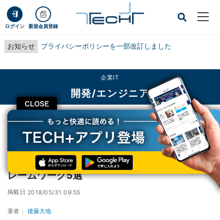
ログイン
新規会員登録
お知らせ
プライバシーポリシーを一部改訂しました
企業IT
開発/エンジニア
CLOSE
TECH+
企業IT
開発/エンジニア
人気のオープンソースJavaScript機械学習フレームワーク5選
人気のオープンソースJavaScript機械学習フ
レームワーク5選
掲載日
2018/05/31 09:55
著者：
後藤大地