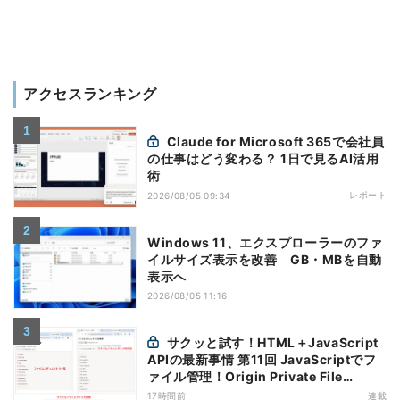
アクセスランキング
Claude for Microsoft 365で会社員
の仕事はどう変わる？ 1日で見るAI活用
術
レポート
2026/08/05 09:34
Windows 11、エクスプローラーのファ
イルサイズ表示を改善 GB・MBを自動
表示へ
2026/08/05 11:16
サクッと試す！HTML＋JavaScript
APIの最新事情 第11回 JavaScriptでフ
ァイル管理！Origin Private File
Systemを活用する
17時間前
連載