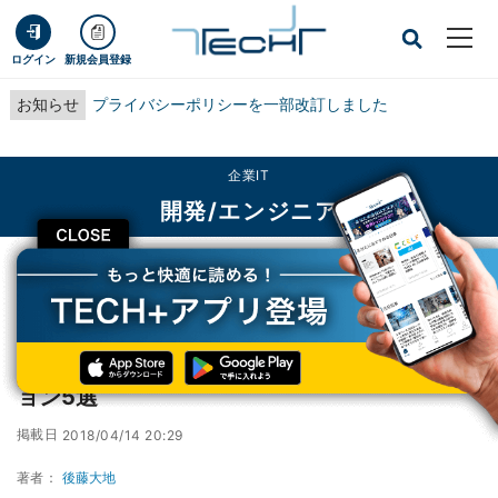
ログイン
新規会員登録
お知らせ
プライバシーポリシーを一部改訂しました
企業IT
開発/エンジニア
CLOSE
TECH+
企業IT
開発/エンジニア
無償のWindows 10向けメールアプリケーション5選
無償のWindows 10向けメールアプリケーシ
ョン5選
掲載日
2018/04/14 20:29
著者：
後藤大地