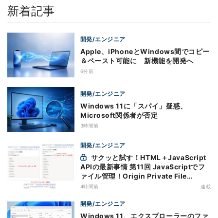
新着記事
開発/エンジニア
Apple、iPhoneとWindows間でコピー
＆ペースト可能に 新機能を開発へ
6分前
開発/エンジニア
Windows 11に「スパイ」疑惑、
Microsoft関係者が否定
3時間前
開発/エンジニア
サクッと試す！HTML＋JavaScript
APIの最新事情 第11回 JavaScriptでフ
ァイル管理！Origin Private File
Systemを活用する
4時間前
連載
開発/エンジニア
Windows 11、エクスプローラーのファ