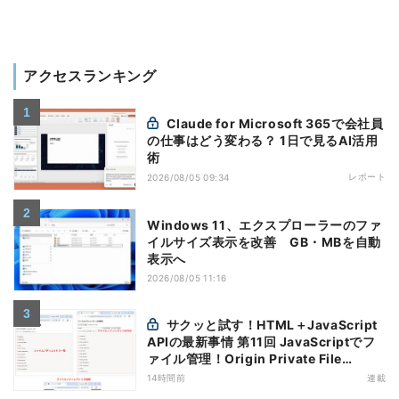
アクセスランキング
Claude for Microsoft 365で会社員
の仕事はどう変わる？ 1日で見るAI活用
術
レポート
2026/08/05 09:34
Windows 11、エクスプローラーのファ
イルサイズ表示を改善 GB・MBを自動
表示へ
2026/08/05 11:16
サクッと試す！HTML＋JavaScript
APIの最新事情 第11回 JavaScriptでフ
ァイル管理！Origin Private File
Systemを活用する
14時間前
連載