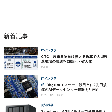
新着記事
ITインフラ
CTC、超重量物向け無人搬送車で大型製
造現場の搬送を自動化・省人化
9分前
ITインフラ
Bitgrit×エスツー、秋田市に2兆円規
模のAIデータセンター建設を計画か
2026/08/06 16:41
周辺機器
Synology、4GBメモリーで価格を抑え