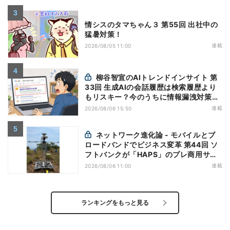
情シスのタマちゃん３ 第55回 出社中の
猛暑対策！
連載
2026/08/05 11:00
柳谷智宣のAIトレンドインサイト 第
33回 生成AIの会話履歴は検索履歴より
もリスキー？今のうちに情報漏洩対策を
万全にしておこう
連載
2026/08/06 15:50
ネットワーク進化論 - モバイルとブ
ロードバンドでビジネス変革 第44回 ソ
フトバンクが「HAPS」のプレ商用サー
ビス開始を表明、本格的な商用展開のめ
連載
2026/08/06 11:00
どは
ランキングをもっと見る