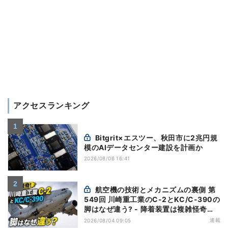
アクセスランキング
Bitgrit×エスツー、秋田市に2兆円規
模のAIデータセンター建設を計画か
2026/08/06 16:41
航空機の技術とメカニズムの裏側 第
549回 川崎重工業のC-2とKC/C-390の
脚はなぜ違う? - 降着装置は複雑怪奇
(5)|軍用輸送機(10)
連載
2026/08/04 09:05