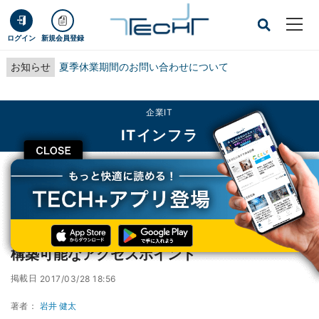
ログイン
新規会員登録
お知らせ
夏季休業期間のお問い合わせについて
企業IT
ITインフラ
CLOSE
TECH+
企業IT
ITインフラ
NEC、場所を選ばずに無線LANのNW環境を構築可能なアクセスポイント
NEC、場所を選ばずに無線LANのNW環境を
構築可能なアクセスポイント
掲載日
2017/03/28 18:56
著者：
岩井 健太