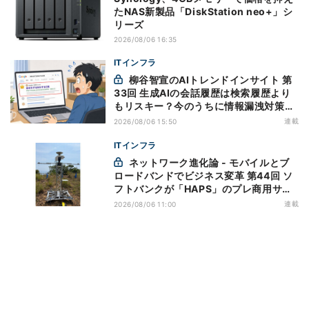
たNAS新製品「DiskStation neo+」シ
リーズ
2026/08/06 16:35
ITインフラ
柳谷智宣のAIトレンドインサイト 第
33回 生成AIの会話履歴は検索履歴より
もリスキー？今のうちに情報漏洩対策を
万全にしておこう
連載
2026/08/06 15:50
ITインフラ
ネットワーク進化論 - モバイルとブ
ロードバンドでビジネス変革 第44回 ソ
フトバンクが「HAPS」のプレ商用サー
ビス開始を表明、本格的な商用展開のめ
連載
2026/08/06 11:00
どは