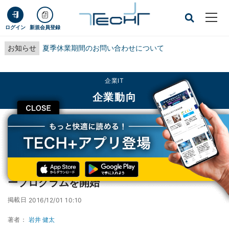
ログイン
新規会員登録
お知らせ
夏季休業期間のお問い合わせについて
企業IT
企業動向
CLOSE
TECH+
企業IT
企業動向
Dropbox、日本で販売拡大に向けたパートナープログラムを開始
Dropbox、日本で販売拡大に向けたパートナ
ープログラムを開始
掲載日
2016/12/01 10:10
著者：
岩井 健太