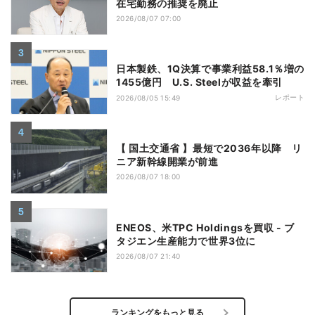
在宅勤務の推奨を廃止
2026/08/07 07:00
日本製鉄、1Q決算で事業利益58.1％増の
1455億円 U.S. Steelが収益を牽引
レポート
2026/08/05 15:49
【 国土交通省 】最短で2036年以降 リ
ニア新幹線開業が前進
2026/08/07 18:00
ENEOS、米TPC Holdingsを買収 - ブ
タジエン生産能力で世界3位に
2026/08/07 21:40
ランキングをもっと見る