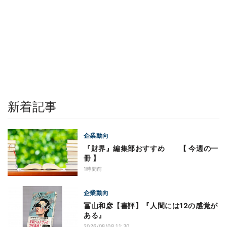
新着記事
企業動向
『財界』編集部おすすめ 【 今週の一
冊 】
1時間前
企業動向
冨山和彦【書評】『人間には12の感覚が
ある』
2026/08/08 11:30