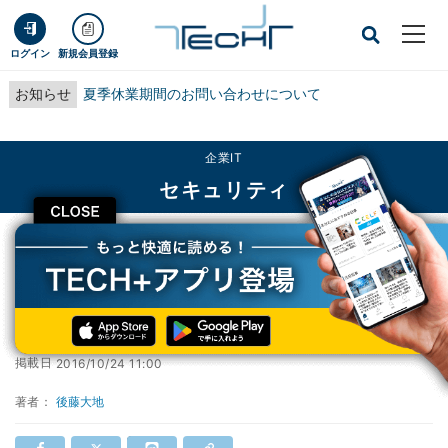
ログイン
新規会員登録
お知らせ
夏季休業期間のお問い合わせについて
企業IT
セキュリティ
CLOSE
TECH+
企業IT
セキュリティ
Ubuntu 16.04にライブカーネルパッチ登場
Ubuntu 16.04にライブカーネルパッチ登場
掲載日
2016/10/24 11:00
著者：
後藤大地