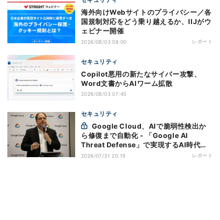
海外向けWebサイトのプライバシー／各
国規制対応をどう乗り越えるか、IIJがウ
ェビナー開催
レポート
2026/08/03 08:00
セキュリティ
Copilot悪用の新たなサイバー攻撃、
Word文書からAIワーム拡散
2026/08/03 07:45
セキュリティ
Google Cloud、AIで脆弱性検出か
ら修復まで自動化 - 「Google AI
Threat Defense」で実現するAI時代の
防御戦略
レポート
2026/07/31 20:19