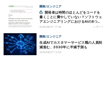
開発/エンジニア
開発者は時間のほとんどをコードを
書くことに費やしていない？ソフトウェ
アエンジニアリングにおけるAIの8つの
神話への賛否
レポート
2026/08/07 17:30
開発/エンジニア
生成AIでカスタマーサービス職の人員削
減進む、2030年に半減予測も
2026/08/07 12:54