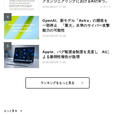
アエンジニアリングにおけるAIの8つの
神話への賛否
レポート
2026/08/07 17:30
OpenAI、新モデル「Astra」の開発を
一部停止 「重大」水準のサイバー攻撃
能力の可能性
2026/08/08 15:28
Apple、バグ報奨金制度を見直し AIに
よる脆弱性報告が急増
2026/08/08 17:05
ランキングをもっと見る
もっと見る