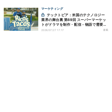
マーケティング
テックトピア：米国のテクノロジー
業界の舞台裏 第69回 スーパーマーケッ
トがドラマを制作・配信 - 物語で需要を
演出する小売メディア
連載
2026/07/27 17:17