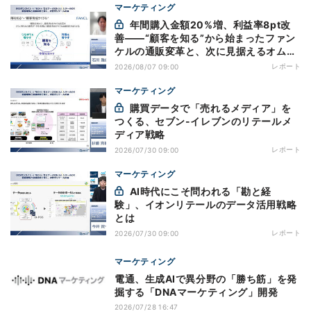
マーケティング
年間購入金額20%増、利益率8pt改
善——“顧客を知る”から始まったファン
ケルの通販変革と、次に見据えるオムニ
チャネル
レポート
2026/08/07 09:00
マーケティング
購買データで「売れるメディア」を
つくる、セブン-イレブンのリテールメ
ディア戦略
レポート
2026/07/30 09:00
マーケティング
AI時代にこそ問われる「勘と経
験」、イオンリテールのデータ活用戦略
とは
レポート
2026/07/30 09:00
マーケティング
電通、生成AIで異分野の「勝ち筋」を発
掘する「DNAマーケティング」開発
2026/07/28 16:47