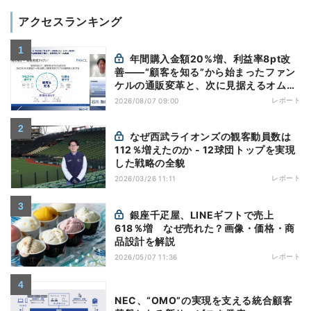
アクセスランキング
年間購入金額20%増、利益率8pt改
善——“顧客を知る”から始まったファン
ケルの通販変革と、次に見据えるオムニ
チャネル
レポート
2026/08/07 09:00
なぜ西武ライオンズの観客動員数は
112％増えたのか - 12球団トップを実現
した戦略の全貌
レポート
2026/03/26 11:11
銀座千疋屋、LINEギフトで売上
618％増 なぜ売れた？画像・価格・商
品設計を解説
レポート
2026/05/07 11:36
NEC、“OMO”の実現を支える統合顧客