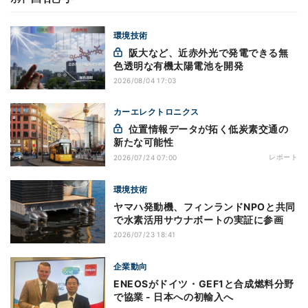
環境技術
阪大など、近赤外光で発電できる無
色透明な有機太陽電池を開発
2026/08/04 17:03
カーエレクトロニクス
位置情報データが拓く低炭素交通の
新たな可能性
レポート
2026/07/24 07:00
環境技術
ヤマハ発動機、フィンランドNPOと共同
で水素活用サウナボートの実証に参画
2026/07/23 18:41
企業動向
ENEOSがドイツ・GEF1と合成燃料分野
で協業 - 日本への初輸入へ