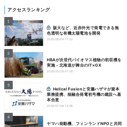
アクセスランキング
阪大など、近赤外光で発電できる無
色透明な有機太陽電池を開発
2026/08/04 17:03
HBAが次世代バイオマス植物の初収穫を
実施 - 北海道が舞台のIT×GX
2026/05/28 07:00
Helical Fusionと安藤ハザマが資本
業務提携、核融合発電初号機の建設へ基
本合意
2026/07/06 14:06
ヤマハ発動機、フィンランドNPOと共同