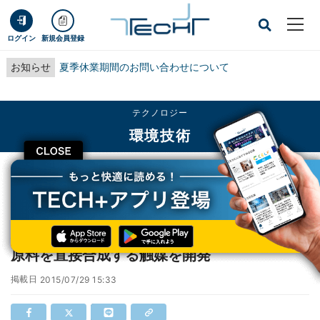
ログイン
新規会員登録
お知らせ
夏季休業期間のお問い合わせについて
テクノロジー
環境技術
CLOSE
TECH+
テクノロジー
環境技術
横浜ゴムと東工大、バイオマスから合成ゴム原料を直接合成する触媒を開発
横浜ゴムと東工大、バイオマスから合成ゴム
原料を直接合成する触媒を開発
掲載日
2015/07/29 15:33