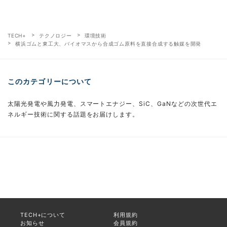
TECH+
テクノロジー
環境技術
横浜ゴムと東工大、バイオマスから合成ゴム原料を直接合成する触媒を開発
このカテゴリーについて
太陽光発電や風力発電、スマートエナジー、SiC、GaNなどの次世代エ
ネルギー技術に関する話題をお届けします。
TECH+について
利用規約
お知らせ
会員規約