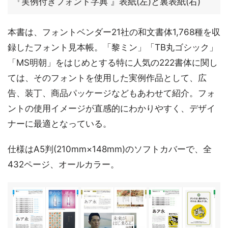
『実例付きフォント字典 』表紙(左)と裏表紙(右)
本書は、フォントベンダー21社の和文書体1,768種を収
録したフォント見本帳。「黎ミン」「TB丸ゴシック」
「MS明朝」をはじめとする特に人気の222書体に関し
ては、そのフォントを使用した実例作品として、広
告、装丁、商品パッケージなどもあわせて紹介。フォ
ントの使用イメージが直感的にわかりやすく、デザイ
ナーに最適となっている。
仕様はA5判(210mm×148mm)のソフトカバーで、全
432ページ、オールカラー。