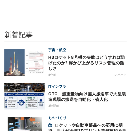
新着記事
宇宙・航空
H3ロケット8号機の失敗はどうすれば防
げたのか? 浮かび上がるリスク管理の難
しさ
8分前
レポート
ITインフラ
CTC、超重量物向け無人搬送車で大型製
造現場の搬送を自動化・省人化
3時間前
ものづくり
ロケットや自動車部品への応用に期
待 阪大が金属3Dプリント造形技術を高