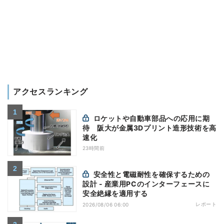
アクセスランキング
ロケットや自動車部品への応用に期
待 阪大が金属3Dプリント造形技術を高
速化
23時間前
安全性と電磁耐性を確保するための
設計 - 産業用PCのインターフェースに
安全絶縁を適用する
レポート
2026/08/06 06:00