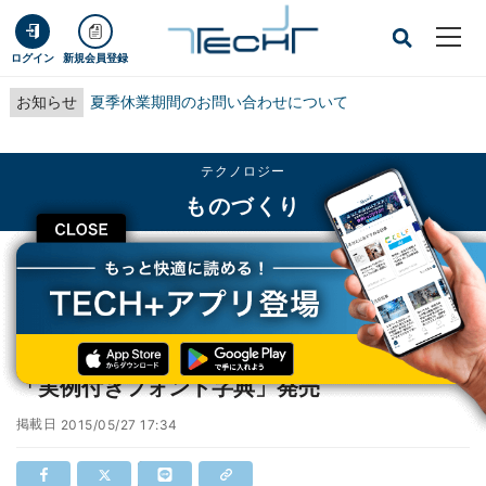
ログイン
新規会員登録
お知らせ
夏季休業期間のお問い合わせについて
テクノロジー
ものづくり
CLOSE
TECH+
テクノロジー
ものづくり
人気フォントの使用イメージを"実例"で見せる「実例付きフォント字典」発売
人気フォントの使用イメージを"実例"で見せる
「実例付きフォント字典」発売
掲載日
2015/05/27 17:34