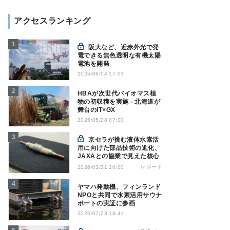
アクセスランキング
阪大など、近赤外光で発
電できる無色透明な有機太陽
電池を開発
2026/08/04 17:03
HBAが次世代バイオマス植
物の初収穫を実施 - 北海道が
舞台のIT×GX
2026/05/28 07:00
京セラが挑む液体水素活
用に向けた部品技術の進化、
JAXAとの協業で見えた核心
レポート
2026/03/31 20:00
ヤマハ発動機、フィンランド
NPOと共同で水素活用サウナ
ボートの実証に参画
2026/07/23 18:41