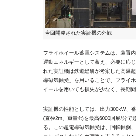
今回開発された実証機の外観
フライホイール蓄電システムは、装置内
運動エネルギーとして蓄え、必要に応じ
れた実証機は鉄道総研が考案した高温超
導磁気軸受」を用いることで、フライホ
イールを用いても損失が少なく、長期間
実証機の性能としては、出力300kW、蓄
(直径2m、重量4t)を最高6000回展
る。この超電導磁気軸受は、回転軸側、