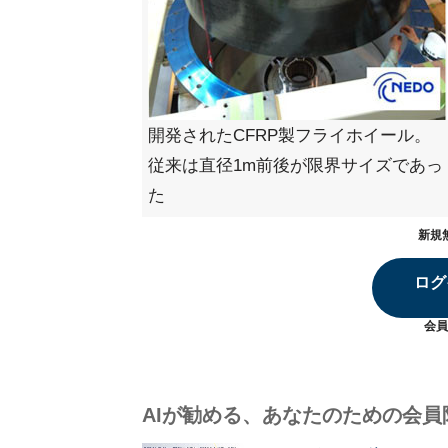
開発されたCFRP製フライホイール。
従来は直径1m前後が限界サイズであっ
た
新規
ログ
会員
AIが勧める、あなたのための会員