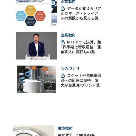
企業動向
データが変えるリア
ルコマース - トライア
ルの実践から見える流
通変革の未来
企業動向
NTTドコモ決算、第
1四半期は増収増益 通
信収入に底打ちの兆
し、金融・AIを強化
ものづくり
ロケットや自動車部
品への応用に期待 阪
大が金属3Dプリント造
形技術を高速化
環境技術
住友電工、400MPa級