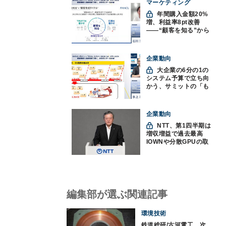
マーケティング
年間購入金額20%
増、利益率8pt改善
——“顧客を知る”から
始まったファンケルの
通販変革と、次に見据
えるオムニチャネル
企業動向
大企業の6分の1の
システム予算で立ち向
かう、サミットの「も
みくちゃDX」
企業動向
NTT、第1四半期は
増収増益で過去最高
IOWNや分散GPUの取
り組みを説明
編集部が選ぶ関連記事
環境技術
鉄道総研/古河電工、次