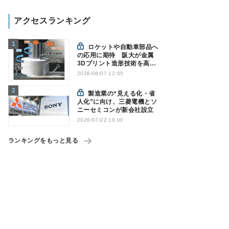
アクセスランキング
ロケットや自動車部品へ
の応用に期待 阪大が金属
3Dプリント造形技術を高速
化
2026/08/07 12:05
製造業の“見える化・省
人化”に向け、三菱電機とソ
ニーセミコンが新会社設立
2026/07/22 16:00
ランキングをもっと見る