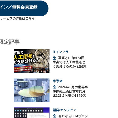
イン／無料会員登録
サービスの詳細は
こちら
限定記事
ITインフラ
軍事とIT 第674回
宇宙では人工衛星をど
う見分けるのか|戦闘識
別(11)
半導体
2026年6月の世界半
導体売上高は前年同月
比123.6％増の1345億
ドルで過去最高更新
SIA調べ
開発/エンジニア
ゼロからLLMプロン