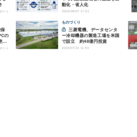
さ
動化・省人化
2026/08/07 17:01
ポート
ものづくり
三菱電機、データセンタ
PCの
ー冷却機器の製造工場を米国
絶縁
で設立 約48億円投資
2026/07/31 11:50
ポート