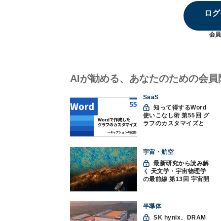
ログ
会員
AIが勧める、あなたのための会員
SaaS
知って得するWord
使いこなし術 第55回 グ
ラフのカスタマイズと
キャプションの配置
宇宙・航空
最新研究から読み解
く 天文学・宇宙物理学
の最前線 第13回 宇宙開
闢の痕跡を隠す銀河ダ
スト、AIで除去性能を
向上 - CMBのBモード
半導体
探索に新手法
SK hynix、DRAM