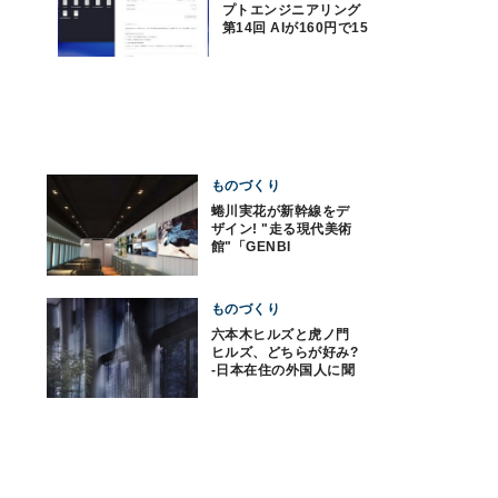
プトエンジニアリング
第14回 AIが160円で15
時間分の動画の文字起
こしをした件
ものづくり
蜷川実花が新幹線をデ
ザイン! "走る現代美術
館"「GENBI
SHINKANSEN」発表
ものづくり
六本木ヒルズと虎ノ門
ヒルズ、どちらが好み?
-日本在住の外国人に聞
いてみた!