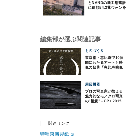
とNANDの新工場建設
に総額54.3兆ウォンを
投資
編集部が選ぶ関連記事
ものづくり
東京都・恵比寿で10日
間にわたるアートと映
像の祭典「恵比寿映像
祭」を開催
周辺機器
プロの写真家が教える
魅力的なモノクロ写真
の"極意" - CP+ 2015
関連リンク
特種東海製紙