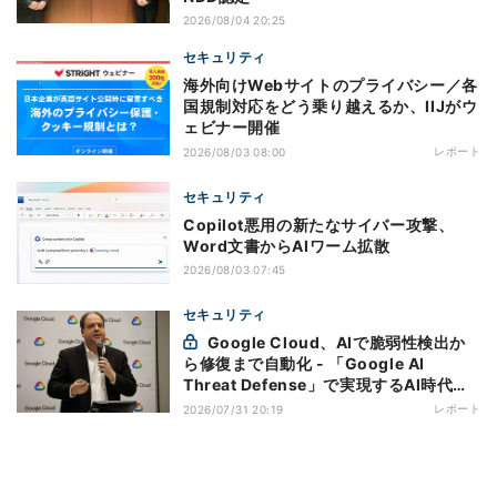
2026/08/04 20:25
セキュリティ
海外向けWebサイトのプライバシー／各
国規制対応をどう乗り越えるか、IIJがウ
ェビナー開催
レポート
2026/08/03 08:00
セキュリティ
Copilot悪用の新たなサイバー攻撃、
Word文書からAIワーム拡散
2026/08/03 07:45
セキュリティ
Google Cloud、AIで脆弱性検出か
ら修復まで自動化 - 「Google AI
Threat Defense」で実現するAI時代の
防御戦略
レポート
2026/07/31 20:19