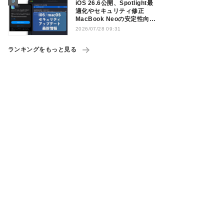
iOS 26.6公開、Spotlight最
適化やセキュリティ修正
MacBook Neoの安定性向上
も
2026/07/28 09:31
ランキングをもっと見る