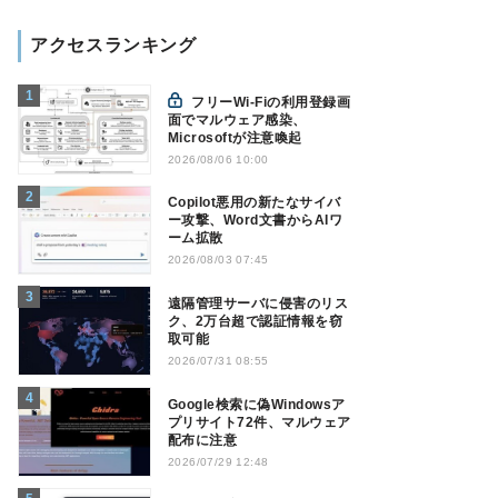
アクセスランキング
フリーWi-Fiの利用登録画
面でマルウェア感染、
Microsoftが注意喚起
2026/08/06 10:00
Copilot悪用の新たなサイバ
ー攻撃、Word文書からAIワ
ーム拡散
2026/08/03 07:45
遠隔管理サーバに侵害のリス
ク、2万台超で認証情報を窃
取可能
2026/07/31 08:55
Google検索に偽Windowsア
プリサイト72件、マルウェア
配布に注意
2026/07/29 12:48