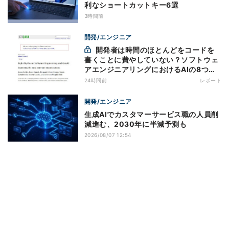
利なショートカットキー6選
3時間前
開発/エンジニア
開発者は時間のほとんどをコードを
書くことに費やしていない？ソフトウェ
アエンジニアリングにおけるAIの8つの
神話への賛否
24時間前
レポート
開発/エンジニア
生成AIでカスタマーサービス職の人員削
減進む、2030年に半減予測も
2026/08/07 12:54