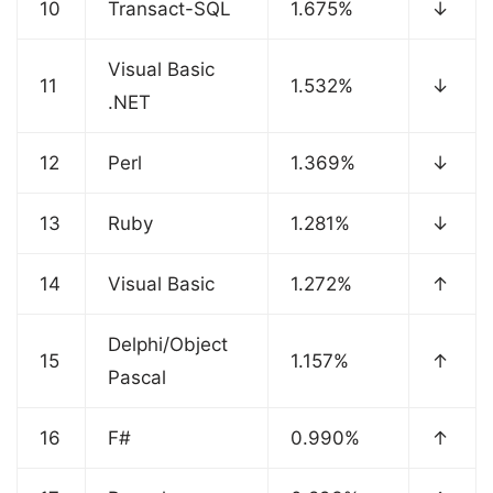
10
Transact-SQL
1.675%
↓
Visual Basic
11
1.532%
↓
.NET
12
Perl
1.369%
↓
13
Ruby
1.281%
↓
14
Visual Basic
1.272%
↑
Delphi/Object
15
1.157%
↑
Pascal
16
F#
0.990%
↑