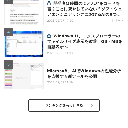
開発者は時間のほとんどをコードを
書くことに費やしていない？ソフトウェ
アエンジニアリングにおけるAIの8つの
神話への賛否
レポート
2026/08/07 17:30
Windows 11、エクスプローラーの
ファイルサイズ表示を改善 GB・MBを
自動表示へ
2026/08/05 11:16
Microsoft、AIでWindowsの性能分析
を支援する新ツールを公開
2026/08/07 11:19
ランキングをもっと見る