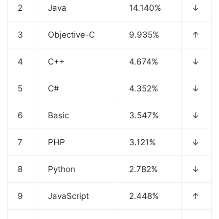
2
Java
14.140%
↓
3
Objective-C
9.935%
↑
4
C++
4.674%
↓
5
C#
4.352%
↓
6
Basic
3.547%
↓
7
PHP
3.121%
↓
8
Python
2.782%
↓
9
JavaScript
2.448%
↑