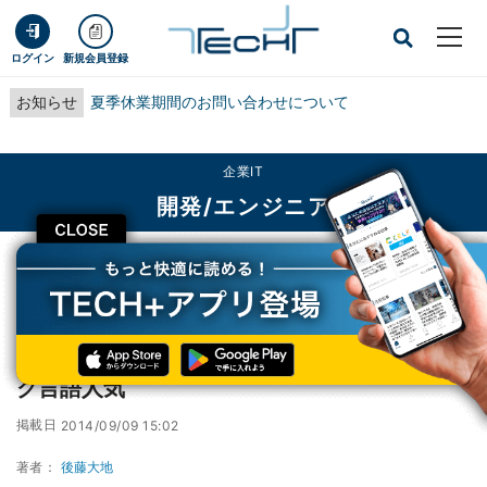
ログイン
新規会員登録
お知らせ
夏季休業期間のお問い合わせについて
企業IT
開発/エンジニア
CLOSE
TECH+
企業IT
開発/エンジニア
JavaとC++が過去最低値 - 9月プログラミング言語人気
JavaとC++が過去最低値 - 9月プログラミン
グ言語人気
掲載日
2014/09/09 15:02
著者：
後藤大地