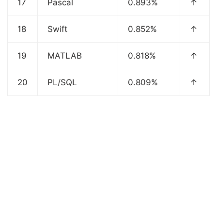
17
Pascal
0.893%
↑
18
Swift
0.852%
↑
19
MATLAB
0.818%
↑
20
PL/SQL
0.809%
↑