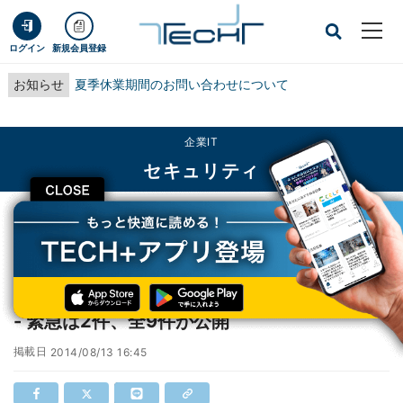
ログイン
新規会員登録
お知らせ
夏季休業期間のお問い合わせについて
企業IT
セキュリティ
CLOSE
TECH+
企業IT
セキュリティ
マイクロソフト、8月の月例セキュリティ更新 - 緊急は2件、全9件が公開
マイクロソフト、8月の月例セキュリティ更新
- 緊急は2件、全9件が公開
掲載日
2014/08/13 16:45