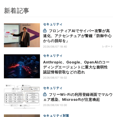
新着記事
セキュリティ
フロンティアAIでサイバー攻撃が高
速化、アクセンチュアが警鐘「防御中心
からの脱却を」
レポート
2026/08/07 18:40
セキュリティ
Anthropic、Google、OpenAIのコー
ディングエージェントに重大な脆弱性
認証情報窃取などの恐れ
2026/08/07 18:02
セキュリティ
フリーWi-Fiの利用登録画面でマルウ
ェア感染、Microsoftが注意喚起
2026/08/06 10:00
セキュリティ対策