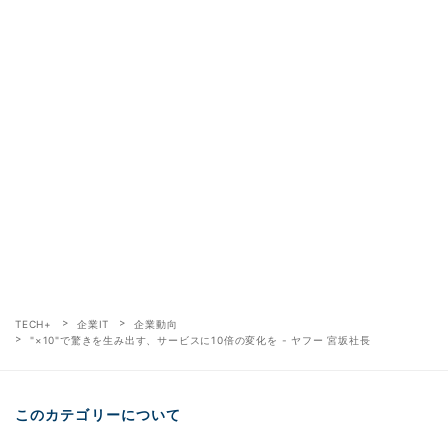
TECH+
企業IT
企業動向
"×10"で驚きを生み出す、サービスに10倍の変化を - ヤフー 宮坂社長
このカテゴリーについて