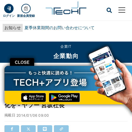
ログイン
新規会員登録
お知らせ
夏季休業期間のお問い合わせについて
企業IT
企業動向
CLOSE
TECH+
企業IT
企業動向
"×10"で驚きを生み出す、サービスに10倍の変化を - ヤフー 宮坂社長
"×10"で驚きを生み出す、サービスに10倍の変
化を - ヤフー 宮坂社長
掲載日
2014/01/06 09:00