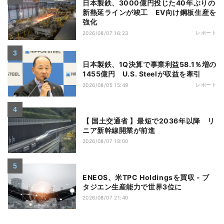
日本製鉄、3000億円投じた40年ぶりの
新熱延ラインが竣工 EV向け鋼板生産を
強化
レポート
2026/08/07 16:23
日本製鉄、1Q決算で事業利益58.1％増の
1455億円 U.S. Steelが収益を牽引
レポート
2026/08/05 15:49
【 国土交通省 】最短で2036年以降 リ
ニア新幹線開業が前進
2026/08/07 18:00
ENEOS、米TPC Holdingsを買収 - ブ
タジエン生産能力で世界3位に
2026/08/07 21:40