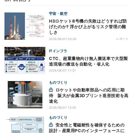
宇宙・航空
H3ロケット8号機の失敗はどうすれば防
げたのか? 浮かび上がるリスク管理の難
しさ
レポート
2026/08/07 20:00
ITインフラ
CTC、超重量物向け無人搬送車で大型製
造現場の搬送を自動化・省人化
2026/08/07 17:01
ものづくり
ロケットや自動車部品への応用に期
待 阪大が金属3Dプリント造形技術を高
速化
2026/08/07 12:05
ものづくり
安全性と電磁耐性を確保するための
設計 - 産業用PCのインターフェースに