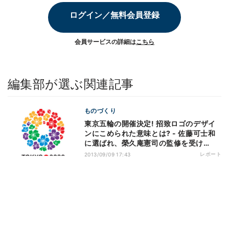
ログイン／無料会員登録
会員サービスの詳細は
こちら
編集部が選ぶ関連記事
ものづくり
東京五輪の開催決定! 招致ロゴのデザイ
ンにこめられた意味とは? - 佐藤可士和
に選ばれ、榮久庵憲司の監修を受け
た"桜のリース"
レポート
2013/09/09 17:43