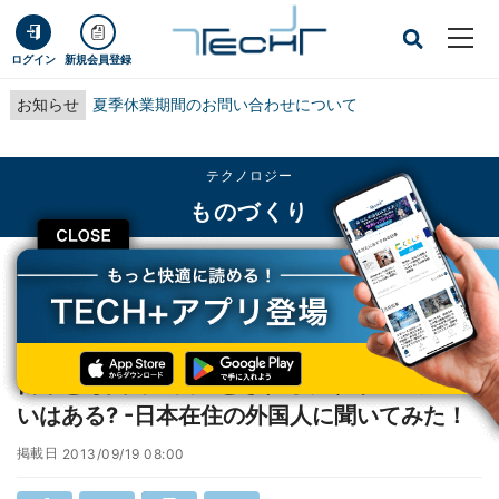
ログイン
新規会員登録
お知らせ
夏季休業期間のお問い合わせについて
テクノロジー
ものづくり
CLOSE
TECH+
テクノロジー
ものづくり
日本と母国で「良いとされるデザイン」に違いはある? -日本在住の外国人に聞
いてみた！
日本と母国で「良いとされるデザイン」に違
いはある? -日本在住の外国人に聞いてみた！
掲載日
2013/09/19 08:00