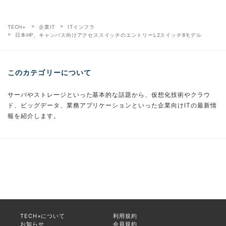
TECH+
企業IT
ITインフラ
日本HP、キャンパス向けアクセススイッチのエントリーL2スイッチ8モデル
このカテゴリーについて
サーバやストレージといった基本的な話題から、仮想化技術やクラウ
ド、ビッグデータ、業務アプリケーションといった企業向けITの最新情
報を紹介します。
TECH+について
利用規約
お知らせ
会員規約