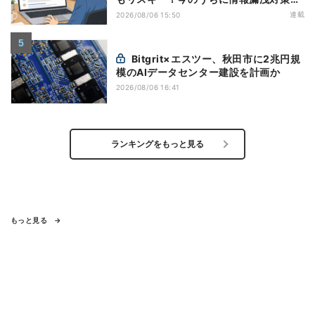
万全にしておこう
連載
2026/08/06 15:50
Bitgrit×エスツー、秋田市に2兆円規
模のAIデータセンター建設を計画か
2026/08/06 16:41
ランキングをもっと見る
もっと見る