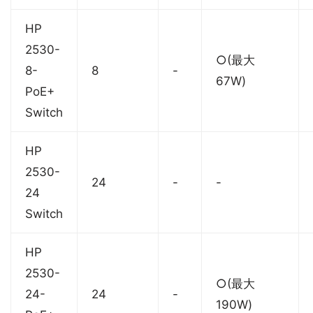
HP
2530-
○(最大
8-
8
-
67W)
PoE+
Switch
HP
2530-
24
-
-
24
Switch
HP
2530-
○(最大
24-
24
-
190W)