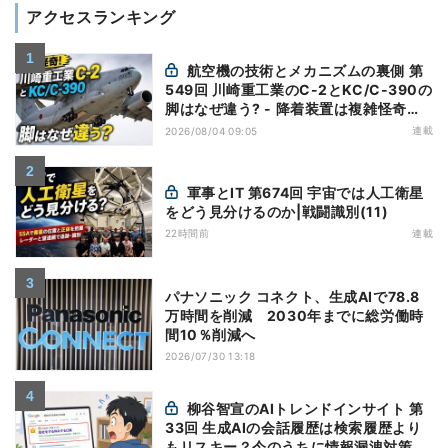
アクセスランキング
航空機の技術とメカニズムの裏側 第
549回 川崎重工業のC-2とKC/C-390の
脚はなぜ違う? - 降着装置は複雑怪奇
(5)|軍用輸送機(10)
連載
2026/08/04 09:05
軍事とIT 第674回 宇宙では人工衛星
をどう見分けるのか|戦闘識別(11)
22時間前
連載
パナソニック コネクト、生成AIで78.8
万時間を削減 2030年までに総労働時
間10％削減へ
2026/07/30 13:18
柳谷智宣のAIトレンドインサイト 第
33回 生成AIの会話履歴は検索履歴より
もリスキー？今のうちに情報漏洩対策を