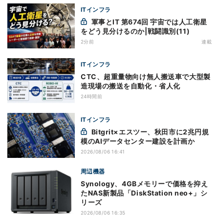
ITインフラ
軍事とIT 第674回 宇宙では人工衛星
をどう見分けるのか|戦闘識別(11)
2分前
連載
ITインフラ
CTC、超重量物向け無人搬送車で大型製
造現場の搬送を自動化・省人化
24時間前
ITインフラ
Bitgrit×エスツー、秋田市に2兆円規
模のAIデータセンター建設を計画か
2026/08/06 16:41
周辺機器
Synology、4GBメモリーで価格を抑え
たNAS新製品「DiskStation neo+」シ
リーズ
2026/08/06 16:35