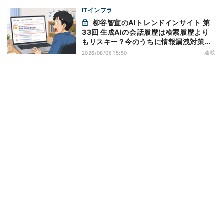
ITインフラ
柳谷智宣のAIトレンドインサイト 第
33回 生成AIの会話履歴は検索履歴より
もリスキー？今のうちに情報漏洩対策を
万全にしておこう
連載
2026/08/06 15:50