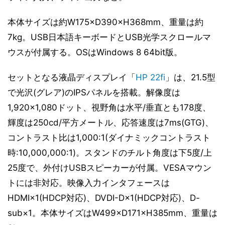
本体サイズは約W175×D390×H368mm、重量は約
7kg。USB日本語キーボードとUSB光学スクロールマ
ウスが付属する。OSはWindows 8 64bit版。
セットとなる液晶ディスプレイ「
HP 22fi
」は、21.5型
で光沢(グレア)のIPSパネルを搭載。解像度は
1,920×1,080ドット、視野角は水平/垂直とも178度、
輝度は250cd/平方メートル、応答速度は7ms(GTG)、
コントラスト比は1,000:1(ダイナミックコントラスト
時:10,000,000:1)。スタンドのチルト角度は下5度/上
25度で、外付けUSBスピーカーが付属。VESAマウン
トには非対応。映像入力インタフェースは
HDMI×1(HDCP対応)、DVDI-D×1(HDCP対応)、D-
sub×1。本体サイズはW499×D171×H385mm、重量は