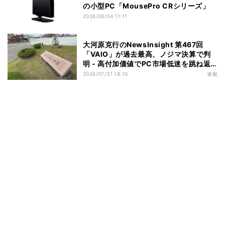
の小型PC「MousePro CRシリーズ」
2026/08/04 11:11
大河原克行のNewsInsight 第467回
「VAIO」が過去最高、ノジマ決算で判
明 - 高付加価値でPC市場低迷を跳ね返
す
2026/07/31 18:10
連載