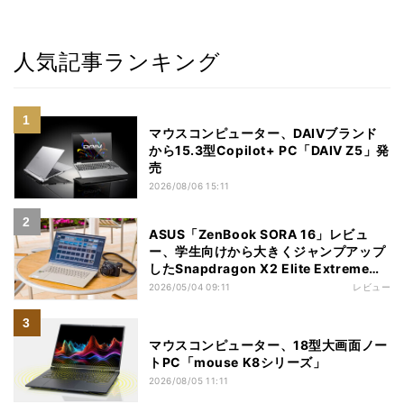
人気記事ランキング
マウスコンピューター、DAIVブランド
から15.3型Copilot+ PC「DAIV Z5」発
売
2026/08/06 15:11
ASUS「ZenBook SORA 16」レビュ
ー、学生向けから大きくジャンプアップ
したSnapdragon X2 Elite Extremeノ
ートPC
2026/05/04 09:11
レビュー
マウスコンピューター、18型大画面ノー
トPC「mouse K8シリーズ」
2026/08/05 11:11