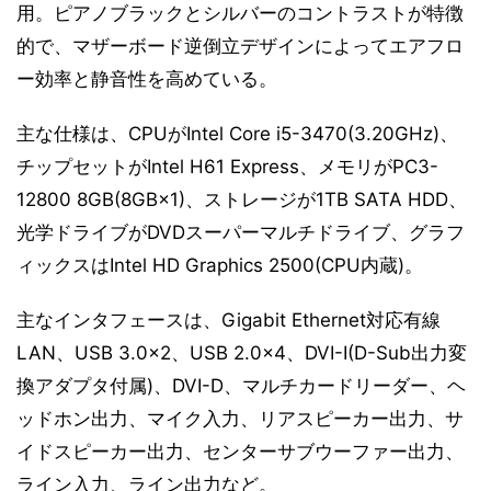
用。ピアノブラックとシルバーのコントラストが特徴
的で、マザーボード逆倒立デザインによってエアフロ
ー効率と静音性を高めている。
主な仕様は、CPUがIntel Core i5-3470(3.20GHz)、
チップセットがIntel H61 Express、メモリがPC3-
12800 8GB(8GB×1)、ストレージが1TB SATA HDD、
光学ドライブがDVDスーパーマルチドライブ、グラフ
ィックスはIntel HD Graphics 2500(CPU内蔵)。
主なインタフェースは、Gigabit Ethernet対応有線
LAN、USB 3.0×2、USB 2.0×4、DVI-I(D-Sub出力変
換アダプタ付属)、DVI-D、マルチカードリーダー、ヘ
ッドホン出力、マイク入力、リアスピーカー出力、サ
イドスピーカー出力、センターサブウーファー出力、
ライン入力、ライン出力など。