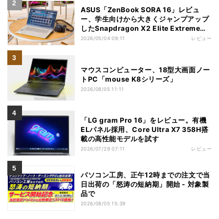
ASUS「ZenBook SORA 16」レビュ
ー、学生向けから大きくジャンプアップ
したSnapdragon X2 Elite Extremeノ
ートPC
2026/05/04 09:11
レビュー
マウスコンピューター、18型大画面ノー
トPC「mouse K8シリーズ」
2026/08/05 11:11
「LG gram Pro 16」をレビュー。有機
ELパネル採用、Core Ultra X7 358H搭
載の高性能モデルを試す
2026/07/29 07:11
レビュー
パソコン工房、正午12時までの注文で当
日出荷の「怒涛の短納期」開始 - 対象製
品で
2026/08/05 15:39