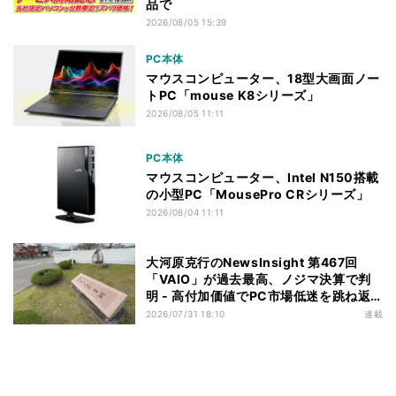
品で
2026/08/05 15:39
PC本体
マウスコンピューター、18型大画面ノー
トPC「mouse K8シリーズ」
2026/08/05 11:11
PC本体
マウスコンピューター、Intel N150搭載
の小型PC「MousePro CRシリーズ」
2026/08/04 11:11
大河原克行のNewsInsight 第467回
「VAIO」が過去最高、ノジマ決算で判
明 - 高付加価値でPC市場低迷を跳ね返
す
2026/07/31 18:10
連載