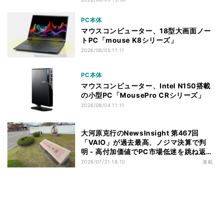
PC本体
マウスコンピューター、18型大画面ノー
トPC「mouse K8シリーズ」
2026/08/05 11:11
PC本体
マウスコンピューター、Intel N150搭載
の小型PC「MousePro CRシリーズ」
2026/08/04 11:11
大河原克行のNewsInsight 第467回
「VAIO」が過去最高、ノジマ決算で判
明 - 高付加価値でPC市場低迷を跳ね返
す
2026/07/31 18:10
連載