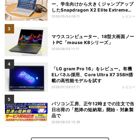
ー、学生向けから大きくジャンプアップ
したSnapdragon X2 Elite Extremeノ
ートPC
2026/05/04 09:11
レビュー
マウスコンピューター、18型大画面ノー
トPC「mouse K8シリーズ」
2026/08/05 11:11
「LG gram Pro 16」をレビュー。有機
ELパネル採用、Core Ultra X7 358H搭
載の高性能モデルを試す
2026/07/29 07:11
レビュー
パソコン工房、正午12時までの注文で当
日出荷の「怒涛の短納期」開始 - 対象製
品で
2026/08/05 15:39