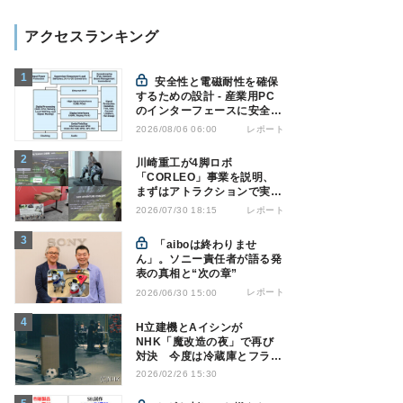
アクセスランキング
安全性と電磁耐性を確保
するための設計 - 産業用PC
のインターフェースに安全絶
縁を適用する
レポート
2026/08/06 06:00
川崎重工が4脚ロボ
「CORLEO」事業を説明、
まずはアトラクションで実用
化へ
レポート
2026/07/30 18:15
「aiboは終わりませ
ん」。ソニー責任者が語る発
表の真相と“次の章”
レポート
2026/06/30 15:00
H立建機とAイシンが
NHK「魔改造の夜」で再び
対決 今度は冷蔵庫とフライ
パンでサッカーPK!?
2026/02/26 15:30