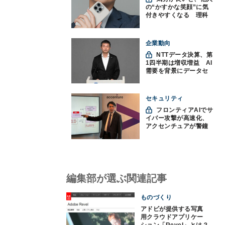
の“かすかな笑顔”に気
付きやすくなる 理科
大など発見
企業動向
NTTデータ決算、第
1四半期は増収増益 AI
需要を背景にデータセ
ンター投資を加速
セキュリティ
フロンティアAIでサ
イバー攻撃が高速化、
アクセンチュアが警鐘
「防御中心からの脱却
を」
編集部が選ぶ関連記事
ものづくり
アドビが提供する写真
用クラウドアプリケー
ション「Revel」とは？