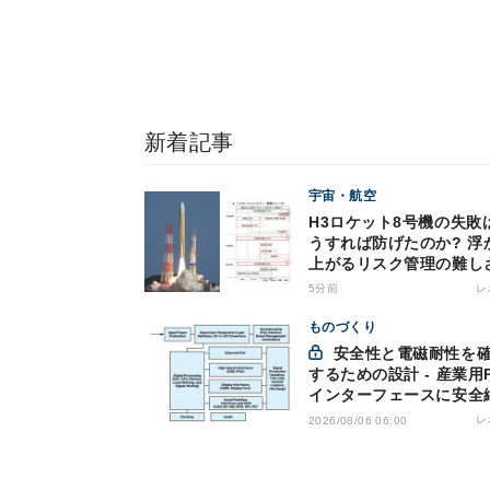
新着記事
宇宙・航空
H3ロケット8号機の失敗
うすれば防げたのか? 浮
上がるリスク管理の難し
5分前
レ
ものづくり
安全性と電磁耐性を確保
するための設計 - 産業用
インターフェースに安全
を適用する
レ
2026/08/06 06:00