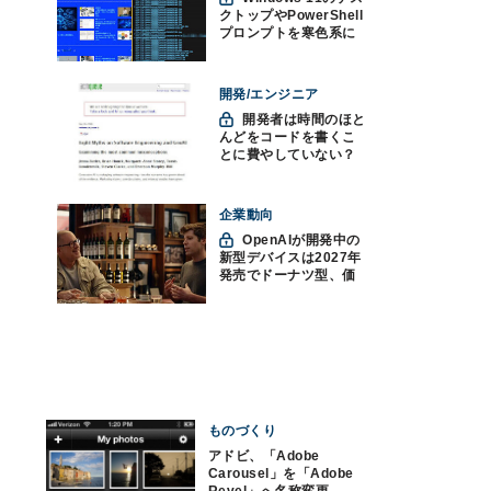
クトップやPowerShell
プロンプトを寒色系に
して"涼"を取る
開発/エンジニア
開発者は時間のほと
んどをコードを書くこ
とに費やしていない？
ソフトウェアエンジニ
アリングにおけるAIの8
つの神話への賛否
企業動向
OpenAIが開発中の
新型デバイスは2027年
発売でドーナツ型、価
格300ドル超に
ものづくり
アドビ、「Adobe
Carousel」を「Adobe
Revel」へ名称変更