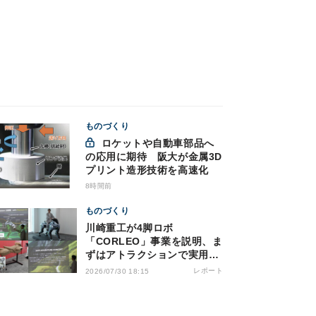
ものづくり
ロケットや自動車部品へ
の応用に期待 阪大が金属3D
プリント造形技術を高速化
8時間前
ものづくり
川崎重工が4脚ロボ
「CORLEO」事業を説明、ま
ずはアトラクションで実用化
へ
レポート
2026/07/30 18:15