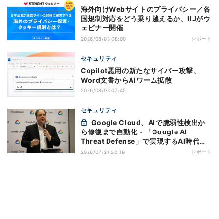
海外向けWebサイトのプライバシー／各
国規制対応をどう乗り越えるか、IIJがウ
ェビナー開催
レポート
2026/08/03 08:00
セキュリティ
Copilot悪用の新たなサイバー攻撃、
Word文書からAIワーム拡散
2026/08/03 07:45
セキュリティ
Google Cloud、AIで脆弱性検出か
ら修復まで自動化 - 「Google AI
Threat Defense」で実現するAI時代の
防御戦略
レポート
2026/07/31 20:19