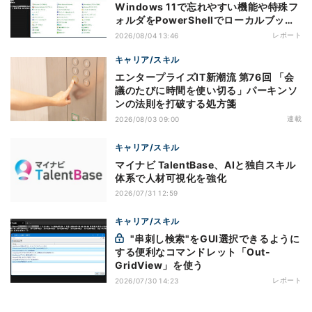
Windows 11で忘れやすい機能や特殊フ
ォルダをPowerShellでローカルブック
マーク化
レポート
2026/08/04 13:46
キャリア/スキル
エンタープライズIT新潮流 第76回 「会
議のたびに時間を使い切る」パーキンソ
ンの法則を打破する処方箋
連載
2026/08/03 09:00
キャリア/スキル
マイナビ TalentBase、AIと独自スキル
体系で人材可視化を強化
2026/07/31 12:59
キャリア/スキル
"串刺し検索"をGUI選択できるように
する便利なコマンドレット「Out-
GridView」を使う
レポート
2026/07/30 14:23