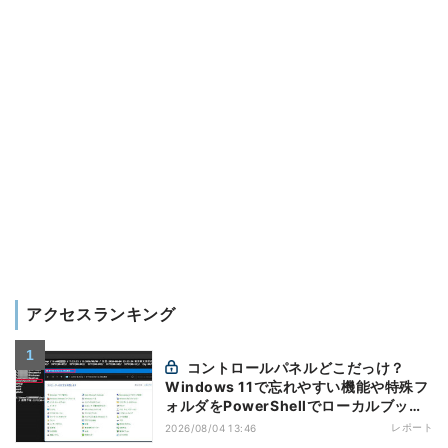
アクセスランキング
コントロールパネルどこだっけ？
Windows 11で忘れやすい機能や特殊フ
ォルダをPowerShellでローカルブック
マーク化
レポート
2026/08/04 13:46