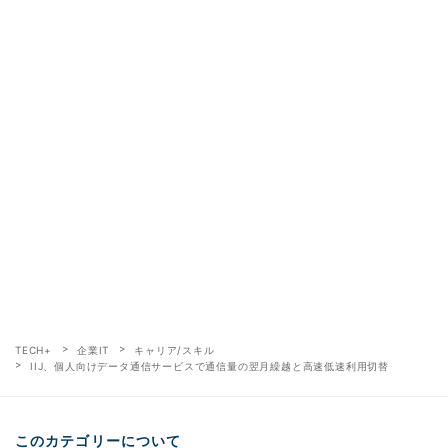
TECH+
企業IT
キャリア/スキル
IIJ、個人向けデータ通信サービスで通信量の翌月繰越と高速低速利用切替
このカテゴリーについて