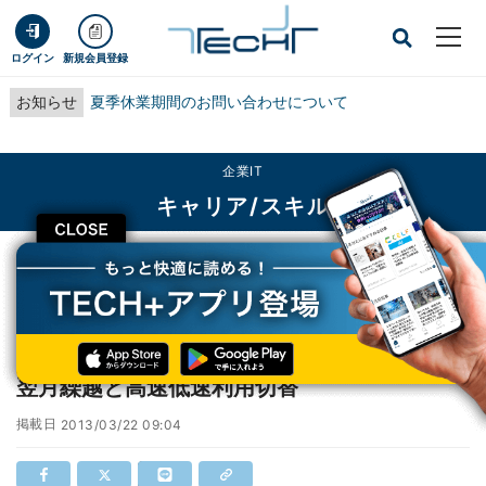
ログイン
新規会員登録
お知らせ
夏季休業期間のお問い合わせについて
企業IT
キャリア/スキル
CLOSE
TECH+
企業IT
キャリア/スキル
IIJ、個人向けデータ通信サービスで通信量の翌月繰越と高速低速利用切替
IIJ、個人向けデータ通信サービスで通信量の
翌月繰越と高速低速利用切替
掲載日
2013/03/22 09:04