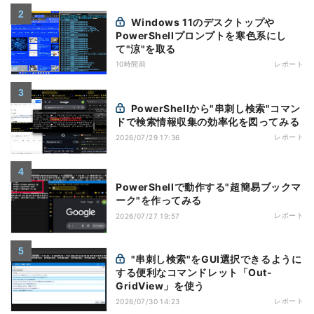
Windows 11のデスクトップや
PowerShellプロンプトを寒色系にし
て"涼"を取る
10時間前
レポート
PowerShellから"串刺し検索"コマン
ドで検索情報収集の効率化を図ってみる
レポート
2026/07/29 17:36
PowerShellで動作する"超簡易ブックマ
ーク"を作ってみる
レポート
2026/07/27 19:57
"串刺し検索"をGUI選択できるように
する便利なコマンドレット「Out-
GridView」を使う
レポート
2026/07/30 14:23