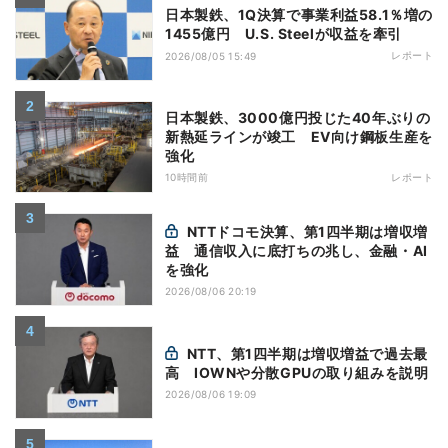
日本製鉄、1Q決算で事業利益58.1％増の
1455億円 U.S. Steelが収益を牽引
レポート
2026/08/05 15:49
日本製鉄、3000億円投じた40年ぶりの
新熱延ラインが竣工 EV向け鋼板生産を
強化
10時間前
レポート
NTTドコモ決算、第1四半期は増収増
益 通信収入に底打ちの兆し、金融・AI
を強化
2026/08/06 20:19
NTT、第1四半期は増収増益で過去最
高 IOWNや分散GPUの取り組みを説明
2026/08/06 19:09