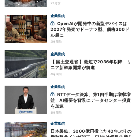
22分前
企業動向
OpenAIが開発中の新型デバイスは
2027年発売でドーナツ型、価格300ド
ル超に
2時間前
企業動向
【 国土交通省 】最短で2036年以降 リ
ニア新幹線開業が前進
4時間前
企業動向
NTTデータ決算、第1四半期は増収増
益 AI需要を背景にデータセンター投資
を加速
5時間前
企業動向
日本製鉄、3000億円投じた40年ぶりの
新熱延ラインが竣工 EV向け鋼板生産を