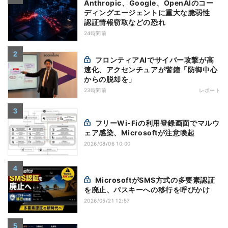
Anthropic、Google、OpenAIのコー
ディングエージェントに重大な脆弱性
認証情報窃取などの恐れ
24時間前
フロンティアAIでサイバー攻撃が高
速化、アクセンチュアが警鐘「防御中心
からの脱却を」
23時間前
レポート
フリーWi-Fiの利用登録画面でマルウ
ェア感染、Microsoftが注意喚起
2026/08/06 10:00
MicrosoftがSMS方式の多要素認証
を廃止、パスキーへの移行を呼びかけ
2026/05/21 12:57