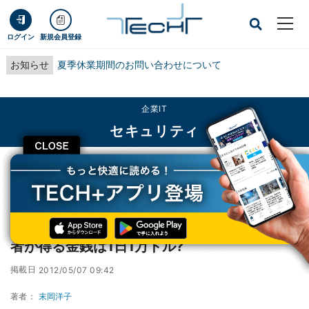
ログイン
新規会員登録
お知らせ
夏季休業期間のお問い合わせについて
企業IT
セキュリティ
CLOSE
TECH+
企業IT
セキュリティ
Mac標的のマルウェア「Flashback」、攻撃者が得る金銭は1日1万ドル?
Mac標的のマルウェア「Flashback」、攻撃
者が得る金銭は1日1万ドル?
掲載日
2012/05/07 09:42
著者：
末岡洋子