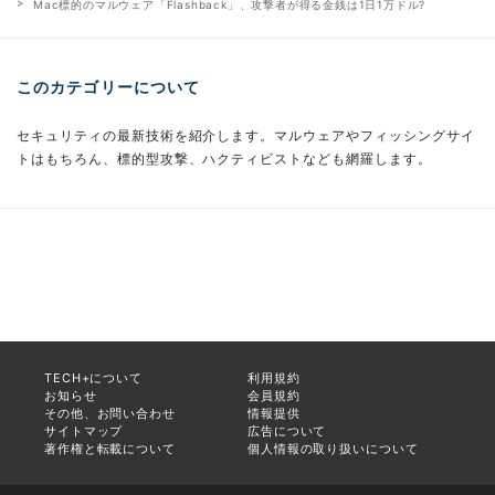
Mac標的のマルウェア「Flashback」、攻撃者が得る金銭は1日1万ドル?
このカテゴリーについて
セキュリティの最新技術を紹介します。マルウェアやフィッシングサイ
トはもちろん、標的型攻撃、ハクティビストなども網羅します。
TECH+について
利用規約
お知らせ
会員規約
その他、お問い合わせ
情報提供
サイトマップ
広告について
著作権と転載について
個人情報の取り扱いについて