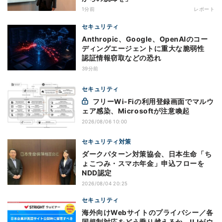
1分前
レポート
セキュリティ
Anthropic、Google、OpenAIのコー
ディングエージェントに重大な脆弱性
認証情報窃取などの恐れ
39分前
セキュリティ
フリーWi-Fiの利用登録画面でマルウ
ェア感染、Microsoftが注意喚起
2026/08/06 10:00
セキュリティ対策
ダークパターン対策協会、日本生命「ち
ょこつみ・スマホ年金」申込フローを
NDD認定
2026/08/04 20:25
セキュリティ
海外向けWebサイトのプライバシー／各
国規制対応をどう乗り越えるか、IIJがウ