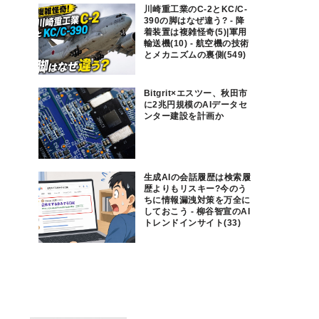
川崎重工業のC-2とKC/C-
390の脚はなぜ違う? - 降
着装置は複雑怪奇(5)|軍用
輸送機(10) - 航空機の技術
とメカニズムの裏側(549)
Bitgrit×エスツー、秋田市
に2兆円規模のAIデータセ
ンター建設を計画か
生成AIの会話履歴は検索履
歴よりもリスキー?今のう
ちに情報漏洩対策を万全に
しておこう - 柳谷智宣のAI
トレンドインサイト(33)