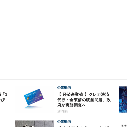
企業動向
局「1
【 経済産業省 】クレカ決済
呼び
代行・全東信の破産問題、政
府が実態調査へ
3時間前
企業動向