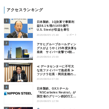
アクセスランキング
日本製鉄、1Q決算で事業利
益58.1％増の1455億円
U.S. Steelが収益を牽引
レポート
2026/08/05 15:49
アサヒグループホールディン
グスがようやく25年度決算を
発表 サイバー攻撃で4割減
益
2026/08/04 15:00
≪ データセンターに不可欠
な光ファイバーで急成長 ≫
フジクラ社長・岡田直樹の技
術論「見えない技術優位性、
2026/08/04 07:00
見えない差別化でトップの座
を！」
日本製鉄、GXスチール
「NSCarbolex Neutral」が
国交省のグリーン鉄試行工事
に採用
2026/08/05 12:56