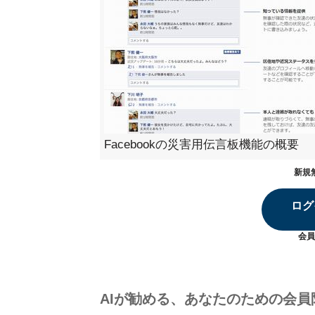
Facebookの災害用伝言板機能の概要
新規
ログ
会員
AIが勧める、あなたのための会員