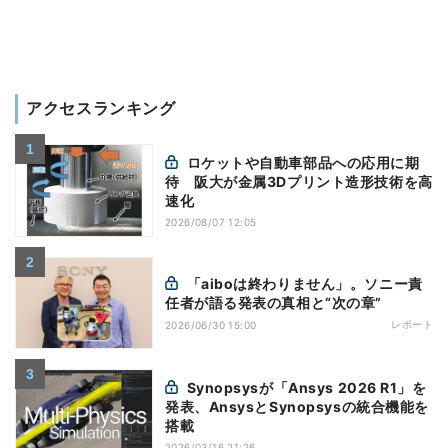
アクセスランキング
ロケットや自動車部品への応用に期
待 阪大が金属3Dプリント造形技術を高
速化
2026/08/07 12:05
「aiboは終わりません」。ソニー責
任者が語る発表の真相と“次の章”
レポート
2026/06/30 15:00
Synopsysが「Ansys 2026 R1」を
発表、AnsysとSynopsysの統合機能を
搭載
2026/03/16 21:26