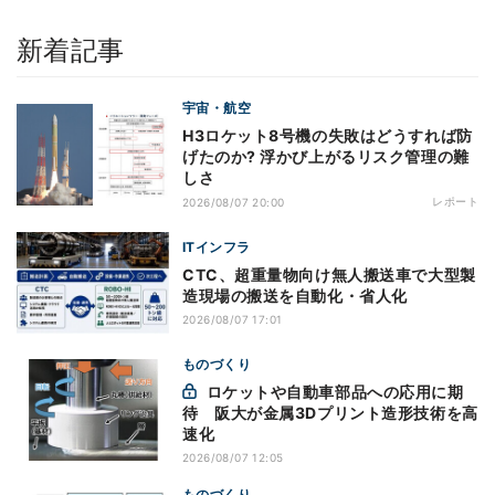
新着記事
宇宙・航空
H3ロケット8号機の失敗はどうすれば防
げたのか? 浮かび上がるリスク管理の難
しさ
レポート
2026/08/07 20:00
ITインフラ
CTC、超重量物向け無人搬送車で大型製
造現場の搬送を自動化・省人化
2026/08/07 17:01
ものづくり
ロケットや自動車部品への応用に期
待 阪大が金属3Dプリント造形技術を高
速化
2026/08/07 12:05
ものづくり