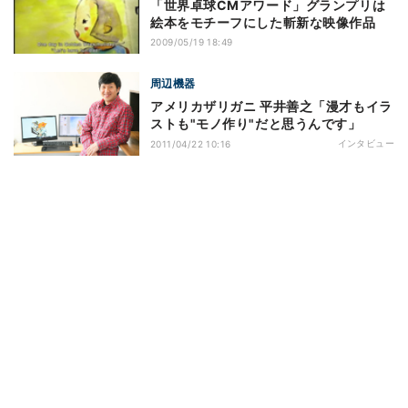
「世界卓球CMアワード」グランプリは
絵本をモチーフにした斬新な映像作品
2009/05/19 18:49
周辺機器
アメリカザリガニ 平井善之「漫才もイラ
ストも"モノ作り"だと思うんです」
インタビュー
2011/04/22 10:16