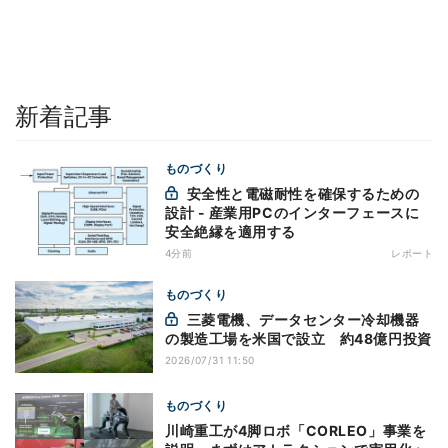
新着記事
ものづくり
安全性と電磁耐性を確保するための
設計 - 産業用PCのインターフェースに
安全絶縁を適用する
4分前
レポート
ものづくり
三菱電機、データセンター冷却機器
の製造工場を米国で設立 約48億円投資
2026/07/31 11:50
ものづくり
川崎重工が4脚ロボ「CORLEO」事業を