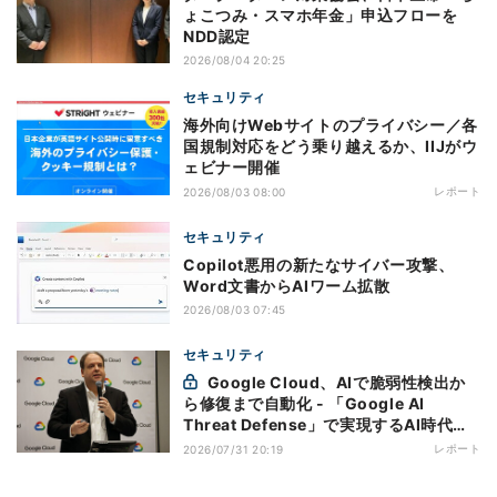
ょこつみ・スマホ年金」申込フローを
NDD認定
2026/08/04 20:25
セキュリティ
海外向けWebサイトのプライバシー／各
国規制対応をどう乗り越えるか、IIJがウ
ェビナー開催
レポート
2026/08/03 08:00
セキュリティ
Copilot悪用の新たなサイバー攻撃、
Word文書からAIワーム拡散
2026/08/03 07:45
セキュリティ
Google Cloud、AIで脆弱性検出か
ら修復まで自動化 - 「Google AI
Threat Defense」で実現するAI時代の
防御戦略
レポート
2026/07/31 20:19