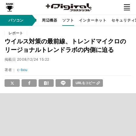
/ テクノロジ
パソコン
AI PC
周辺機器
ソフト
インターネット
セキュリティ
レポート
ウイルス対策の最前線、トレンドマイクロの
リージョナルトレンドラボの内側に迫る
掲載日
2008/12/24 15:22
著者：
c-bou
URLをコピー