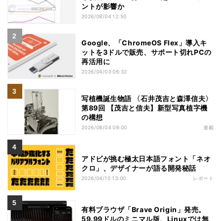
ントが影響か
2026/08/04 12:50
Google、「ChromeOS Flex」導入キ
ットを3ドルで販売、サポート切れPCの
再活用に
2026/04/03 06:32
写植機誕生物語 〈石井茂吉と森澤信夫〉
第89回 【茂吉と信夫】新型写真植字機
の構想
2026/08/04 09:00
連載
アドビが挑む極太日本語フォント「ネオ
クロ」、デザイナーが語る開発秘話
2026/04/10 13:00
レポート
有料ブラウザ「Brave Origin」発売。
59.99ドルのミニマル版、Linuxでは無