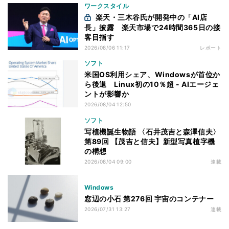
ワークスタイル
楽天・三木谷氏が開発中の「AI店
長」披露 楽天市場で24時間365日の接
客目指す
2026/08/06 11:17
レポート
ソフト
米国OS利用シェア、Windowsが首位か
ら後退 Linux初の10％超 - AIエージェ
ントが影響か
2026/08/04 12:50
ソフト
写植機誕生物語 〈石井茂吉と森澤信夫〉
第89回 【茂吉と信夫】新型写真植字機
の構想
2026/08/04 09:00
連載
Windows
窓辺の小石 第276回 宇宙のコンテナー
2026/07/31 13:27
連載