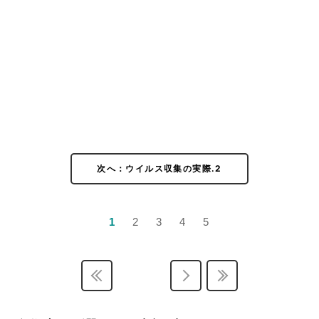
次へ：ウイルス収集の実際.2
1
2
3
4
5