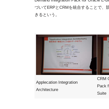
Demand Integration Pack for O
づいてERPとCRMを統合することで、
きるという。
CRM O
Applecation Integration
Pack f
Architecture
Suite