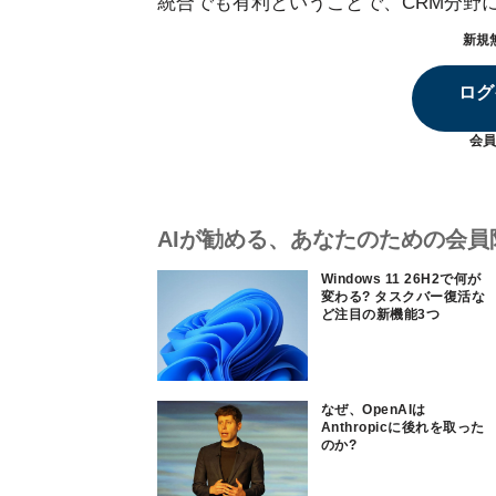
統合でも有利ということで、CRM分野
新規
ログ
会員
AIが勧める、あなたのための会員
Windows 11 26H2で何が
変わる? タスクバー復活な
ど注目の新機能3つ
なぜ、OpenAIは
Anthropicに後れを取った
のか?