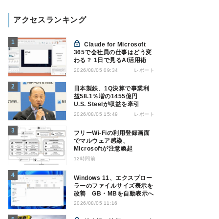
アクセスランキング
Claude for Microsoft
365で会社員の仕事はどう変
わる？ 1日で見るAI活用術
レポート
2026/08/05 09:34
日本製鉄、1Q決算で事業利
益58.1％増の1455億円
U.S. Steelが収益を牽引
レポート
2026/08/05 15:49
フリーWi-Fiの利用登録画面
でマルウェア感染、
Microsoftが注意喚起
12時間前
Windows 11、エクスプロー
ラーのファイルサイズ表示を
改善 GB・MBを自動表示へ
2026/08/05 11:16