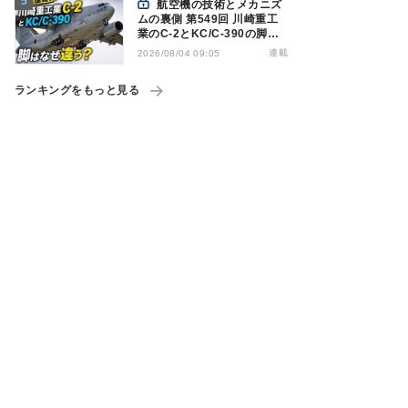
航空機の技術とメカニズ
ムの裏側 第549回 川崎重工
業のC-2とKC/C-390の脚は
なぜ違う? - 降着装置は複雑
連載
2026/08/04 09:05
怪奇(5)|軍用輸送機(10)
ランキングをもっと見る