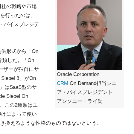
同社の戦略や市場
を行ったのは、
シニア・バイスプレジデ
供形式から「On
に分類した。「On
ユーザーが独自にサ
Oracle Corporation
ebel 8」がOn
CRM
On Demand担当シニ
d」はSaaS型のサ
ア・バイスプレジデント
iebel On
アンソニー・ライ氏
たる。この2種類はユ
づけによって使い
き換えるような性格のものではないという。