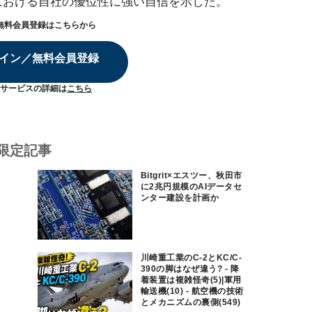
における自社の優位性に強い自信を示した。
無料会員登録はこちらから
イン／無料会員登録
サービスの詳細は
こちら
限定記事
Bitgrit×エスツー、秋田市
に2兆円規模のAIデータセ
ンター建設を計画か
川崎重工業のC-2とKC/C-
390の脚はなぜ違う? - 降
着装置は複雑怪奇(5)|軍用
輸送機(10) - 航空機の技術
とメカニズムの裏側(549)