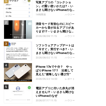
写真アプリの「コレクショ
ン」の賢い使いかたは? - い
まさら聞けないiPhoneのな
ぜ
14時間前
ハウツー
消音モード有効なのにスピー
カーから音が出るアプリがあ
ります!? - いまさら聞けない
iPhoneのなぜ
2026/08/06 11:15
ハウツー
ソフトウェアアップデートは
「今すぐ」実行すべき? - い
まさら聞けないiPhoneのな
ぜ
2026/08/02 11:15
ハウツー
iPhone 17eで十分？ やっ
ぱりiPhone 17？ 比較して
見えた“後悔しない選び方”
2026/05/22 14:00
レポート
電話アプリに付いた赤丸が消
えません!? - いまさら聞けな
いiPhoneのなぜ
2026/07/17 11:15
ハウツー