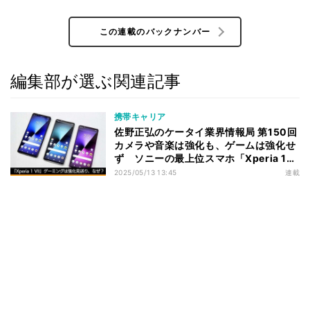
この連載のバックナンバー
編集部が選ぶ関連記事
携帯キャリア
佐野正弘のケータイ業界情報局 第150回
カメラや音楽は強化も、ゲームは強化せ
ず ソニーの最上位スマホ「Xperia 1
VII」で注力領域が絞り込まれたわけ
2025/05/13 13:45
連載