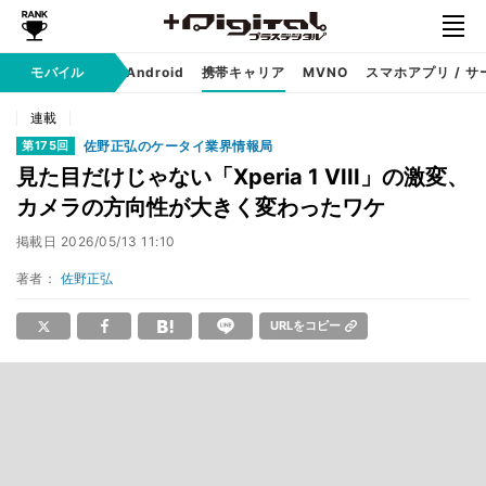
モバイル
iPhone
Android
携帯キャリア
MVNO
スマホアプリ / サ
連載
佐野正弘のケータイ業界情報局
第175回
見た目だけじゃない「Xperia 1 VIII」の激変、
カメラの方向性が大きく変わったワケ
掲載日
2026/05/13 11:10
著者：
佐野正弘
URLをコピー