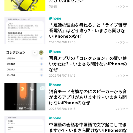
だけで済ませたい
3分前
ハウツー
iPhone
「通話の理由を尋ねる」と「ライブ留守
番電話」はどう違う? - いまさら聞けな
いiPhoneのなぜ
2026/08/08 11:15
ハウツー
iPhone
写真アプリの「コレクション」の賢い使
いかたは? - いまさら聞けないiPhoneの
なぜ
2026/08/07 11:15
ハウツー
iPhone
消音モード有効なのにスピーカーから音
が出るアプリがあります!? - いまさら聞
けないiPhoneのなぜ
2026/08/06 11:15
ハウツー
iPhone
中国語の会話を中国語で文字起こしでき
ますか? - いまさら聞けないiPhoneのな