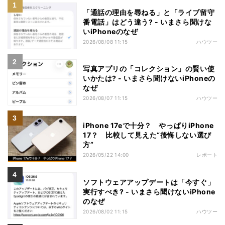
「通話の理由を尋ねる」と「ライブ留守
番電話」はどう違う? - いまさら聞けな
いiPhoneのなぜ
2026/08/08 11:15
ハウツー
写真アプリの「コレクション」の賢い使
いかたは? - いまさら聞けないiPhoneの
なぜ
2026/08/07 11:15
ハウツー
iPhone 17eで十分？ やっぱりiPhone
17？ 比較して見えた“後悔しない選び
方”
2026/05/22 14:00
レポート
ソフトウェアアップデートは「今すぐ」
実行すべき? - いまさら聞けないiPhone
のなぜ
2026/08/02 11:15
ハウツー