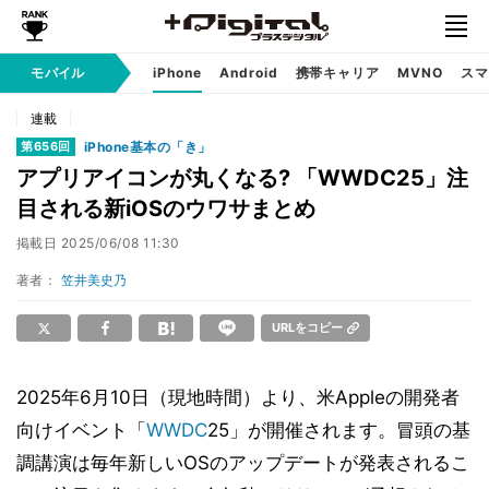
モバイル
iPhone
Android
携帯キャリア
MVNO
スマ
連載
iPhone基本の「き」
第656回
アプリアイコンが丸くなる? 「WWDC25」注
目される新iOSのウワサまとめ
掲載日
2025/06/08 11:30
著者：
笠井美史乃
URLをコピー
2025年6月10日（現地時間）より、米Appleの開発者
向けイベント「
WWDC
25」が開催されます。冒頭の基
調講演は毎年新しいOSのアップデートが発表されるこ